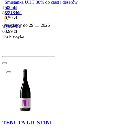
Śmietanka UHT 30% do ciast i deserów
500 ml
750 ml
19,18
zł
/
l
85,32
zł
/
l
Cena
9,59
zł
Przydatny do
29-11-2026
wytrawne
Cena
63,99
zł
Do koszyka
TENUTA GIUSTINI