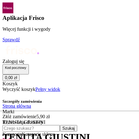
Aplikacja Frisco
Więcej funkcji i wygody
Sprawdź
Zaloguj się
Kod pocztowy
0
,
00
zł
Koszyk
Wyczyść koszyk
Pełny widok
Szczegóły zamówienia
Strona główna
Marki
Złóż zamówienie
5
,
90
zł
TENUTA GIUSTINI
Rezerwacja dostawy
Czego szukasz?
Szukaj
Kategorie
Kategorie sklepu
TENUTA GIUSTINI