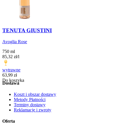
TENUTA GIUSTINI
Avoglia Rose
750 ml
85,32
zł
/
l
wytrawne
Cena
63,99
zł
Do koszyka
Dostawa
Koszt i obszar dostawy
Metody Płatności
Terminy dostawy
Reklamacje i zwroty
Oferta