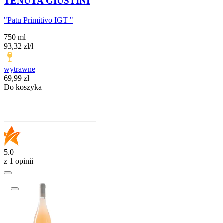
TENUTA GIUSTINI
"Patu Primitivo IGT "
750 ml
93,32
zł
/
l
wytrawne
Cena
69,99
zł
Do koszyka
5.0
z 1 opinii