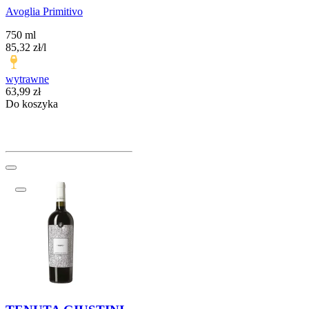
Avoglia Primitivo
750 ml
85,32
zł
/
l
wytrawne
Cena
63,99
zł
Do koszyka