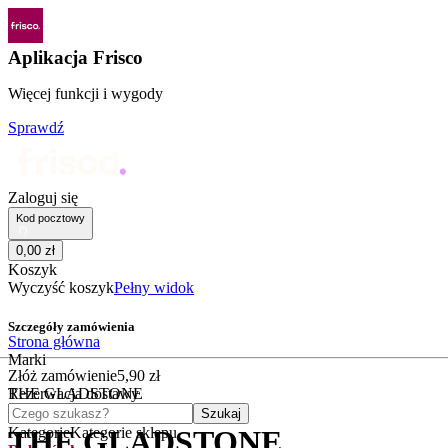
Aplikacja Frisco
Więcej funkcji i wygody
Sprawdź
Zaloguj się
Kod pocztowy
0
,
00
zł
Koszyk
Wyczyść koszyk
Pełny widok
Szczegóły zamówienia
Strona główna
Marki
Złóż zamówienie
5
,
90
zł
THE GLADSTONE
Rezerwacja dostawy
Czego szukasz?
Szukaj
Kategorie
Kategorie sklepu
THE GLADSTONE