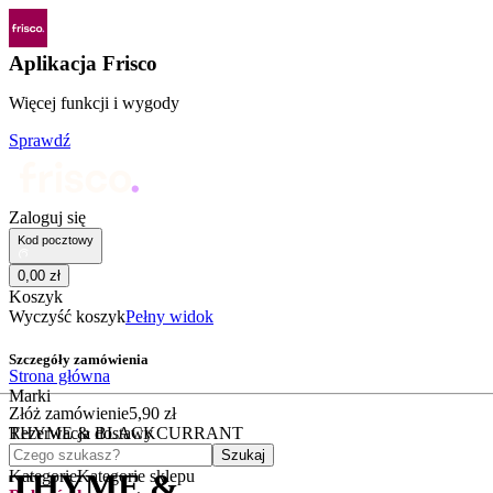
Aplikacja Frisco
Więcej funkcji i wygody
Sprawdź
Zaloguj się
Kod pocztowy
0
,
00
zł
Koszyk
Wyczyść koszyk
Pełny widok
Szczegóły zamówienia
Strona główna
Marki
Złóż zamówienie
5
,
90
zł
THYME & BLACKCURRANT
Rezerwacja dostawy
Czego szukasz?
Szukaj
Kategorie
Kategorie sklepu
THYME &