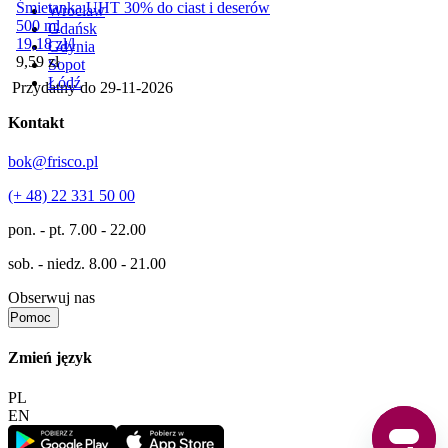
Śmietanka UHT 30% do ciast i deserów
Wrocław
500 ml
Gdańsk
19,18
zł
/
l
Gdynia
Cena
9,59
zł
Sopot
Łódź
Przydatny do
29-11-2026
Kontakt
bok@frisco.pl
(+ 48) 22 331 50 00
pon. - pt.
7.00 - 22.00
sob. - niedz.
8.00 - 21.00
Obserwuj nas
Pomoc
Zmień język
PL
EN