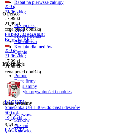
Rabat na pierwsze zakupy
250 g
71,96
zł
/
kg
O Frisco
Cena promocyjna
17,99
zł
21,99
zł
Poznaj nas
cena przed obniżką
KDR
FRISCO ORGANIC
Frisco Friends
Borówka BIO
Aktualności
Kontakt dla mediów
250 g
Opinie
71,96
zł
/
kg
Cena promocyjna
17,99
zł
Informacje
21,99
zł
cena przed obniżką
Pomoc
Dane firmy
Regulaminy
Polityka prywatności i cookies
ŁACIATA
Gdzie jesteśmy
Śmietanka UHT 30% do ciast i deserów
500 ml
Warszawa
19,18
zł
/
l
Kraków
Cena
9,59
zł
Poznań
ŁACIATA
Katowice