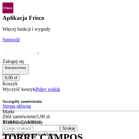
Aplikacja Frisco
Więcej funkcji i wygody
Sprawdź
Zaloguj się
Kod pocztowy
0
,
00
zł
Koszyk
Wyczyść koszyk
Pełny widok
Szczegóły zamówienia
Strona główna
Marki
Złóż zamówienie
5
,
90
zł
TORRE CAMPOS
Rezerwacja dostawy
Czego szukasz?
Szukaj
Kategorie
Kategorie sklepu
TORRE CAMPOS