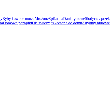
ny
Ryby i owoce morza
Mrożone
Spiżarnia
Dania gotowe
Słodycze, przek
ta
Domowe porządki
Dla zwierząt
Akcesoria do domu
Artykuły biurowe 