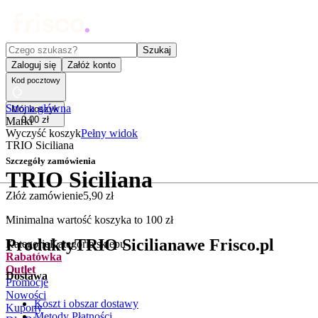
Czego szukasz?
Szukaj
Zaloguj się
Załóż konto
Kod pocztowy
Strona główna
Mój koszyk
0
,
00
zł
Marki
Wyczyść koszyk
Pełny widok
TRIO Siciliana
Szczegóły zamówienia
TRIO Siciliana
Złóż zamówienie
5
,
90
zł
.
Minimalna wartość koszyka to
100
zł
Produkty
TRIO Siciliana
we Frisco.pl
Kategorie
Kategorie sklepu
Rabatówka
Outlet
Dostawa
Promocje
Nowości
Koszt i obszar dostawy
Kupony
Metody Płatności