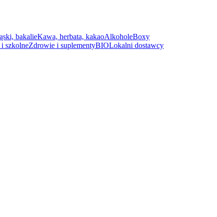
ąski, bakalie
Kawa, herbata, kakao
Alkohole
Boxy
i szkolne
Zdrowie i suplementy
BIO
Lokalni dostawcy