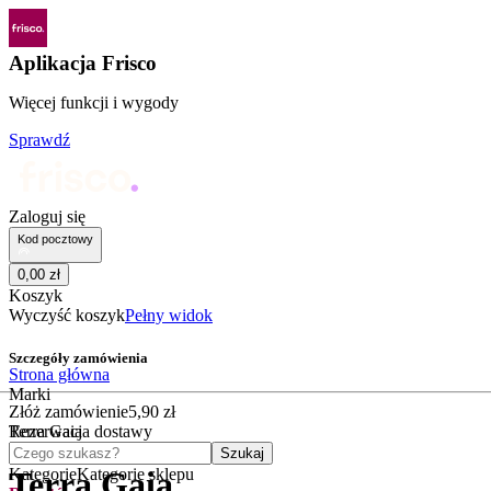
Aplikacja Frisco
Więcej funkcji i wygody
Sprawdź
Zaloguj się
Kod pocztowy
0
,
00
zł
Koszyk
Wyczyść koszyk
Pełny widok
Szczegóły zamówienia
Strona główna
Marki
Złóż zamówienie
5
,
90
zł
Terra Gaia
Rezerwacja dostawy
Czego szukasz?
Szukaj
Kategorie
Kategorie sklepu
Terra Gaia