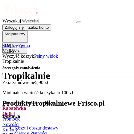
Wyszukaj
Zaloguj się
Załóż konto
Kod pocztowy
Strona główna
Mój koszyk
0
,
00
zł
Marki
Wyczyść koszyk
Pełny widok
Tropikalnie
Szczegóły zamówienia
Tropikalnie
Złóż zamówienie
5
,
90
zł
.
Minimalna wartość koszyka to
100
zł
Produkty
Tropikalnie
we Frisco.pl
Kategorie
Kategorie sklepu
Rabatówka
Outlet
Dostawa
Promocje
Nowości
Koszt i obszar dostawy
Kupony
Metody Płatności