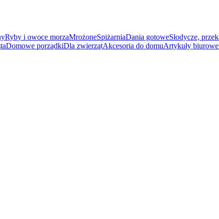
ny
Ryby i owoce morza
Mrożone
Spiżarnia
Dania gotowe
Słodycze, przek
ta
Domowe porządki
Dla zwierząt
Akcesoria do domu
Artykuły biurowe 