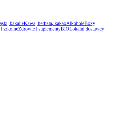
ąski, bakalie
Kawa, herbata, kakao
Alkohole
Boxy
i szkolne
Zdrowie i suplementy
BIO
Lokalni dostawcy