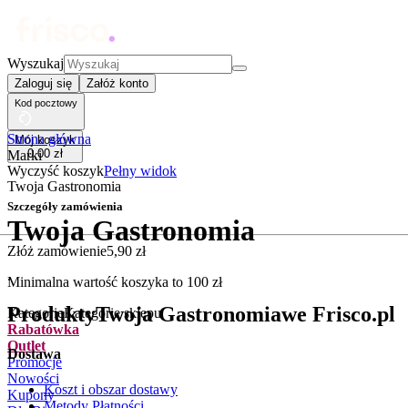
Wyszukaj
Zaloguj się
Załóż konto
Kod pocztowy
Strona główna
Mój koszyk
0
,
00
zł
Marki
Wyczyść koszyk
Pełny widok
Twoja Gastronomia
Szczegóły zamówienia
Twoja Gastronomia
Złóż zamówienie
5
,
90
zł
.
Minimalna wartość koszyka to
100
zł
Produkty
Twoja Gastronomia
we Frisco.pl
Kategorie
Kategorie sklepu
Rabatówka
Outlet
Dostawa
Promocje
Nowości
Koszt i obszar dostawy
Kupony
Metody Płatności