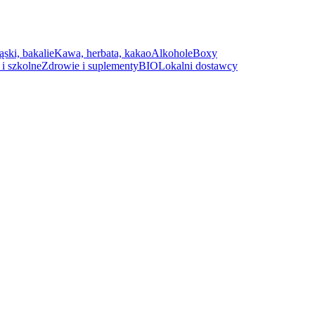
ąski, bakalie
Kawa, herbata, kakao
Alkohole
Boxy
i szkolne
Zdrowie i suplementy
BIO
Lokalni dostawcy