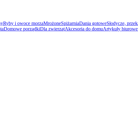
ny
Ryby i owoce morza
Mrożone
Spiżarnia
Dania gotowe
Słodycze, przek
ta
Domowe porządki
Dla zwierząt
Akcesoria do domu
Artykuły biurowe 