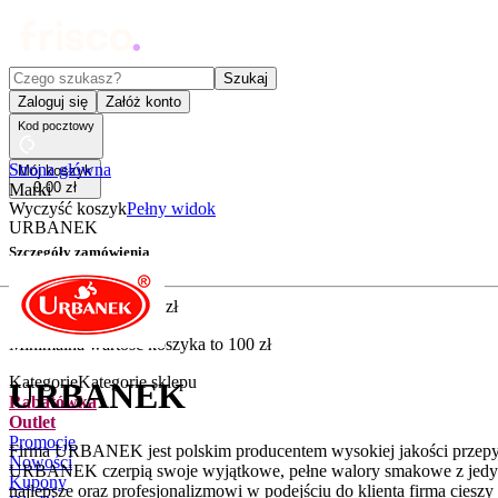
Czego szukasz?
Szukaj
Zaloguj się
Załóż konto
Kod pocztowy
Strona główna
Mój koszyk
0
,
00
zł
Marki
Wyczyść koszyk
Pełny widok
URBANEK
Szczegóły zamówienia
Złóż zamówienie
5
,
90
zł
Minimalna wartość koszyka to
100
zł
Kategorie
Kategorie sklepu
URBANEK
Rabatówka
Outlet
Promocje
Firma URBANEK jest polskim producentem wysokiej jakości przepys
Nowości
URBANEK czerpią swoje wyjątkowe, pełne walory smakowe z jedynie 
Kupony
najlepsze oraz profesjonalizmowi w podejściu do klienta firma cies