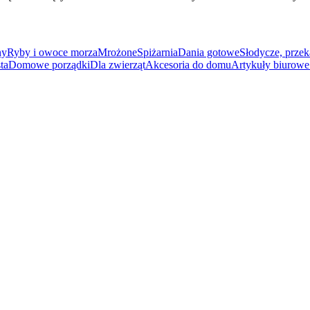
ny
Ryby i owoce morza
Mrożone
Spiżarnia
Dania gotowe
Słodycze, przek
ta
Domowe porządki
Dla zwierząt
Akcesoria do domu
Artykuły biurowe 