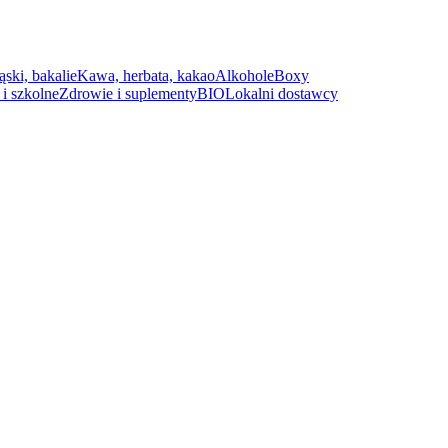
ąski, bakalie
Kawa, herbata, kakao
Alkohole
Boxy
i szkolne
Zdrowie i suplementy
BIO
Lokalni dostawcy