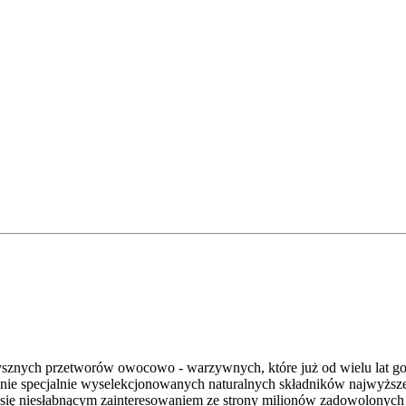
znych przetworów owocowo - warzywnych, które już od wielu lat go
specjalnie wyselekcjonowanych naturalnych składników najwyższej ja
zy się niesłabnącym zainteresowaniem ze strony milionów zadowolonych