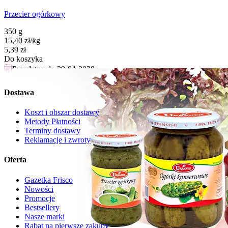
Przecier ogórkowy
350 g
15,40
zł
/
kg
Cena
5,39
zł
Do koszyka
Przydatny do
29-04-2028
Dostawa
Koszt i obszar dostawy
Metody Płatności
Terminy dostawy
Reklamacje i zwroty
Oferta
Gazetka Frisco
Nowości
Promocje
Bestsellery
Nasze marki
Rabat na pierwsze zakupy