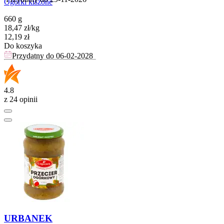
Ogórki kiszone
660 g
18,47
zł
/
kg
Cena
12,19
zł
Do koszyka
Przydatny do
06-02-2028
4.8
z 24 opinii
URBANEK