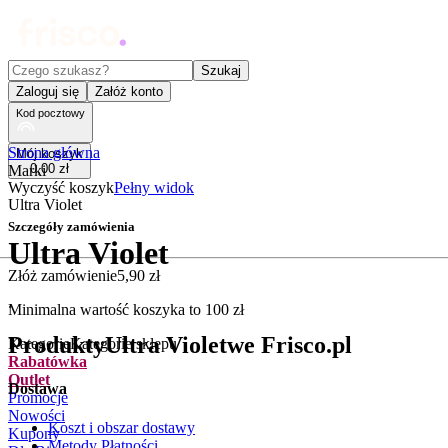
Czego szukasz?
Szukaj
Zaloguj się
Załóż konto
Kod pocztowy
Strona główna
Mój koszyk
0
,
00
zł
Marki
Wyczyść koszyk
Pełny widok
Ultra Violet
Szczegóły zamówienia
Ultra Violet
Złóż zamówienie
5
,
90
zł
.
Minimalna wartość koszyka to
100
zł
Produkty
Ultra Violet
we Frisco.pl
Kategorie
Kategorie sklepu
Rabatówka
Outlet
Dostawa
Promocje
Nowości
Koszt i obszar dostawy
Kupony
Metody Płatności