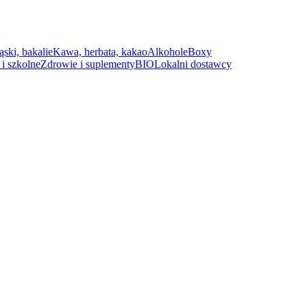
ąski, bakalie
Kawa, herbata, kakao
Alkohole
Boxy
i szkolne
Zdrowie i suplementy
BIO
Lokalni dostawcy