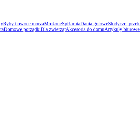
ny
Ryby i owoce morza
Mrożone
Spiżarnia
Dania gotowe
Słodycze, przek
ta
Domowe porządki
Dla zwierząt
Akcesoria do domu
Artykuły biurowe 