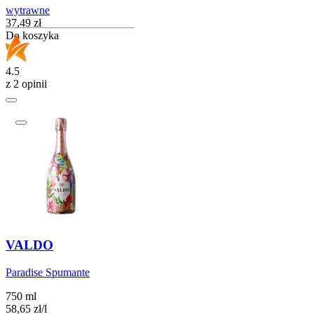
wytrawne
Cena
37,49
zł
Do koszyka
4.5
z 2 opinii
VALDO
Paradise Spumante
750 ml
58,65
zł
/
l