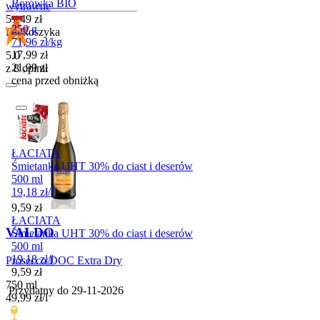
Borówka BIO
wytrawne
Cena
51,49
zł
250 g
Do koszyka
71,96
zł
/
kg
Cena promocyjna
17,99
zł
5.0
21,99
zł
z 8 opinii
cena przed obniżką
ŁACIATA
Śmietanka UHT 30% do ciast i deserów
500 ml
19,18
zł
/
l
Cena
9,59
zł
ŁACIATA
VALDO
Śmietanka UHT 30% do ciast i deserów
500 ml
19,18
zł
/
l
Prosecco DOC Extra Dry
Cena
9,59
zł
750 ml
Przydatny do
29-11-2026
49,99
zł
/
l