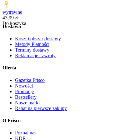
wytrawne
Cena
43,99
zł
Do koszyka
Dostawa
Koszt i obszar dostawy
Metody Płatności
Terminy dostawy
Reklamacje i zwroty
Oferta
Gazetka Frisco
Nowości
Promocje
Bestsellery
Nasze marki
Rabat na pierwsze zakupy
O Frisco
Poznaj nas
KDR