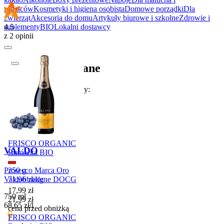
rodziców
Kosmetyki i higiena osobista
Domowe porządki
Dla
zwierząt
Akcesoria do domu
Artykuły biurowe i szkolne
Zdrowie i
4.5
suplementy
BIO
Lokalni dostawcy
z 2 opinii
Produkty polecane
W tym tygodniu polecamy:
Promocja
FRISCO ORGANIC
VALDO
Borówka BIO
Prosecco Marca Oro
250 g
Valdobbiadene DOCG
71,96
zł
/
kg
Cena promocyjna
17,99
zł
750 ml
21,99
zł
68,65
zł
/
l
cena przed obniżką
FRISCO ORGANIC