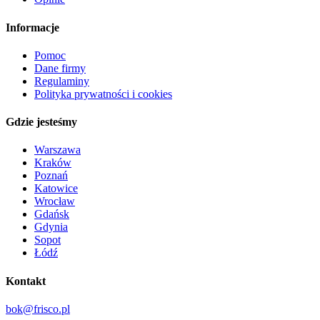
Informacje
Pomoc
Dane firmy
Regulaminy
Polityka prywatności i cookies
Gdzie jesteśmy
Warszawa
Kraków
Poznań
Katowice
Wrocław
Gdańsk
Gdynia
Sopot
Łódź
Kontakt
bok@frisco.pl