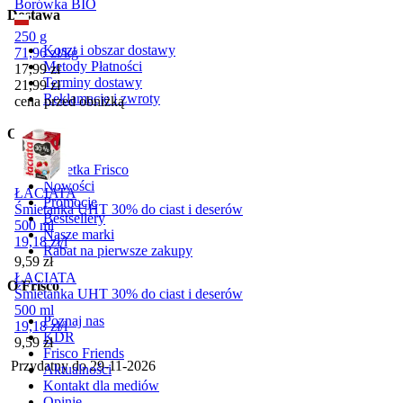
Borówka BIO
Dostawa
250 g
Koszt i obszar dostawy
71,96
zł
/
kg
Metody Płatności
Cena promocyjna
17,99
zł
Terminy dostawy
21,99
zł
Reklamacje i zwroty
cena przed obniżką
Oferta
Gazetka Frisco
Nowości
ŁACIATA
Promocje
Śmietanka UHT 30% do ciast i deserów
Bestsellery
500 ml
Nasze marki
19,18
zł
/
l
Rabat na pierwsze zakupy
Cena
9,59
zł
ŁACIATA
O Frisco
Śmietanka UHT 30% do ciast i deserów
500 ml
Poznaj nas
19,18
zł
/
l
KDR
Cena
9,59
zł
Frisco Friends
Przydatny do
29-11-2026
Aktualności
Kontakt dla mediów
Opinie