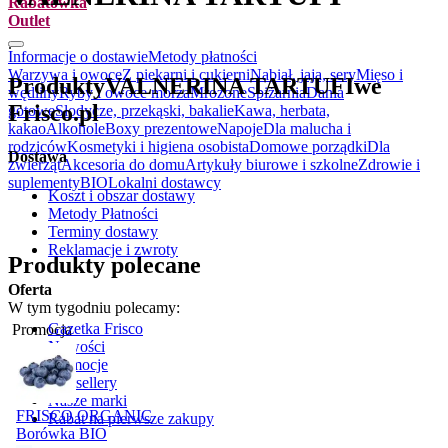
Rabatówka
Outlet
.
Informacje o dostawie
Metody płatności
Warzywa i owoce
Z piekarni i cukierni
Nabiał, jaja, sery
Mięso i
Produkty
VALNERINA TARTUFI
we
wędliny
Ryby i owoce morza
Mrożone
Spiżarnia
Dania
Frisco.pl
gotowe
Słodycze, przekąski, bakalie
Kawa, herbata,
kakao
Alkohole
Boxy prezentowe
Napoje
Dla malucha i
rodziców
Kosmetyki i higiena osobista
Domowe porządki
Dla
Dostawa
zwierząt
Akcesoria do domu
Artykuły biurowe i szkolne
Zdrowie i
suplementy
BIO
Lokalni dostawcy
Koszt i obszar dostawy
Metody Płatności
Terminy dostawy
Reklamacje i zwroty
Produkty polecane
Oferta
W tym tygodniu polecamy:
Gazetka Frisco
Promocja
Nowości
Promocje
Bestsellery
Nasze marki
FRISCO ORGANIC
Rabat na pierwsze zakupy
Borówka BIO