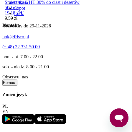
Śmietanka UHT 30% do ciast i deserów
Gdynia
500 ml
Sopot
19,18
zł
/
l
Łódź
Cena
9,59
zł
Kontakt
Przydatny do
29-11-2026
bok@frisco.pl
(+ 48) 22 331 50 00
pon. - pt.
7.00 - 22.00
sob. - niedz.
8.00 - 21.00
Obserwuj nas
Pomoc
Zmień język
PL
EN