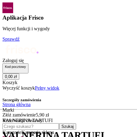
Aplikacja Frisco
Więcej funkcji i wygody
Sprawdź
Zaloguj się
Kod pocztowy
0
,
00
zł
Koszyk
Wyczyść koszyk
Pełny widok
Szczegóły zamówienia
Strona główna
Marki
Złóż zamówienie
5
,
90
zł
VALNERINA TARTUFI
Rezerwacja dostawy
Czego szukasz?
Szukaj
Kategorie
Kategorie sklepu
VALNERINA TARTUFI