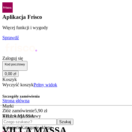
Aplikacja Frisco
Więcej funkcji i wygody
Sprawdź
Zaloguj się
Kod pocztowy
0
,
00
zł
Koszyk
Wyczyść koszyk
Pełny widok
Szczegóły zamówienia
Strona główna
Marki
Złóż zamówienie
5
,
90
zł
VILLA MASSA
Rezerwacja dostawy
Czego szukasz?
Szukaj
Kategorie
Kategorie sklepu
VILLA MASSA