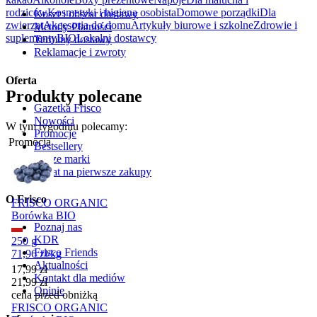
rodziców
Kosmetyki i higiena osobista
Domowe porządki
Dla
Koszt i obszar dostawy
zwierząt
Akcesoria do domu
Artykuły biurowe i szkolne
Zdrowie i
Metody Płatności
suplementy
BIO
Lokalni dostawcy
Terminy dostawy
Reklamacje i zwroty
Oferta
Produkty polecane
Gazetka Frisco
Nowości
W tym tygodniu polecamy:
Promocje
Promocja
Bestsellery
Nasze marki
Rabat na pierwsze zakupy
O Frisco
FRISCO ORGANIC
Borówka BIO
Poznaj nas
KDR
250 g
Frisco Friends
71,96
zł
/
kg
Aktualności
Cena promocyjna
17,99
zł
Kontakt dla mediów
21,99
zł
Opinie
cena przed obniżką
FRISCO ORGANIC