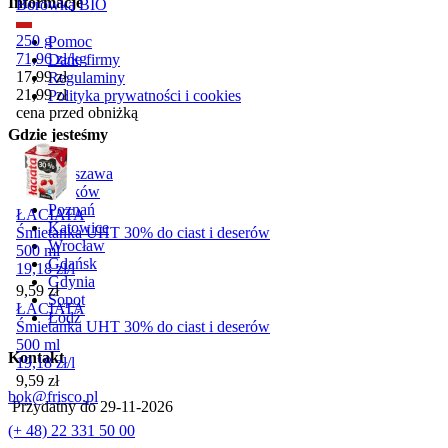
Informacje
Borówka BIO
250 g
Pomoc
71,96
zł
/
kg
Dane firmy
Cena promocyjna
17,99
zł
Regulaminy
21,99
zł
Polityka prywatności i cookies
cena przed obniżką
Gdzie jesteśmy
Warszawa
Kraków
Poznań
ŁACIATA
Katowice
Śmietanka UHT 30% do ciast i deserów
Wrocław
500 ml
Gdańsk
19,18
zł
/
l
Gdynia
Cena
9,59
zł
Sopot
ŁACIATA
Łódź
Śmietanka UHT 30% do ciast i deserów
500 ml
Kontakt
19,18
zł
/
l
Cena
9,59
zł
bok@frisco.pl
Przydatny do
29-11-2026
(+ 48) 22 331 50 00