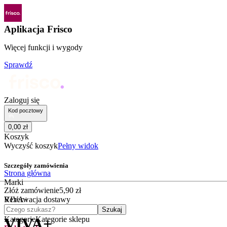
Aplikacja Frisco
Więcej funkcji i wygody
Sprawdź
Zaloguj się
Kod pocztowy
0
,
00
zł
Koszyk
Wyczyść koszyk
Pełny widok
Szczegóły zamówienia
Strona główna
Marki
Złóż zamówienie
5
,
90
zł
VIVA+
Rezerwacja dostawy
Czego szukasz?
Szukaj
Kategorie
Kategorie sklepu
VIVA+