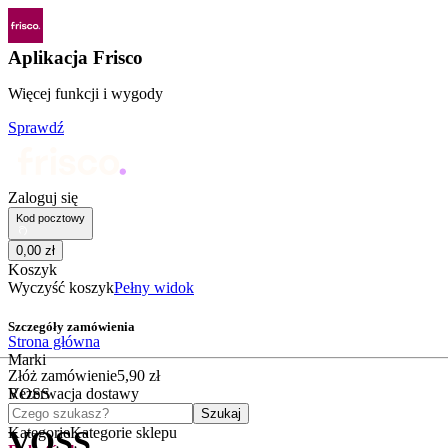
Aplikacja Frisco
Więcej funkcji i wygody
Sprawdź
Zaloguj się
Kod pocztowy
0
,
00
zł
Koszyk
Wyczyść koszyk
Pełny widok
Szczegóły zamówienia
Strona główna
Marki
Złóż zamówienie
5
,
90
zł
VOSS
Rezerwacja dostawy
Czego szukasz?
Szukaj
Kategorie
Kategorie sklepu
VOSS