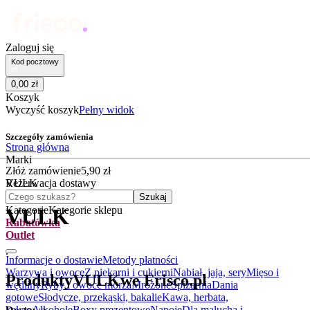
Zaloguj się
Kod pocztowy
0
,
00
zł
Koszyk
Wyczyść koszyk
Pełny widok
Szczegóły zamówienia
Strona główna
Marki
Złóż zamówienie
5
,
90
zł
VULK
Rezerwacja dostawy
Czego szukasz?
Szukaj
Kategorie
Kategorie sklepu
VULK
Rabatówka
Outlet
.
Informacje o dostawie
Metody płatności
Warzywa i owoce
Z piekarni i cukierni
Nabiał, jaja, sery
Mięso i
Produkty
VULK
we Frisco.pl
wędliny
Ryby i owoce morza
Mrożone
Spiżarnia
Dania
gotowe
Słodycze, przekąski, bakalie
Kawa, herbata,
kakao
Alkohole
Boxy prezentowe
Napoje
Dla malucha i