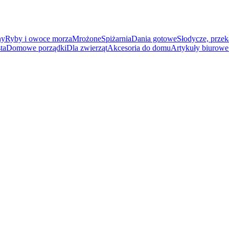
ny
Ryby i owoce morza
Mrożone
Spiżarnia
Dania gotowe
Słodycze, przek
ta
Domowe porządki
Dla zwierząt
Akcesoria do domu
Artykuły biurowe 