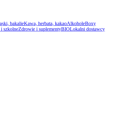
ąski, bakalie
Kawa, herbata, kakao
Alkohole
Boxy
i szkolne
Zdrowie i suplementy
BIO
Lokalni dostawcy