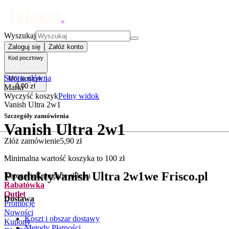
Wyszukaj
Zaloguj się
Załóż konto
Kod pocztowy
Strona główna
Mój koszyk
0
,
00
zł
Marki
Wyczyść koszyk
Pełny widok
Vanish Ultra 2w1
Szczegóły zamówienia
Vanish Ultra 2w1
Złóż zamówienie
5
,
90
zł
.
Minimalna wartość koszyka to
100
zł
Produkty
Vanish Ultra 2w1
we Frisco.pl
Kategorie
Kategorie sklepu
Rabatówka
Outlet
Dostawa
Promocje
Nowości
Koszt i obszar dostawy
Kupony
Metody Płatności