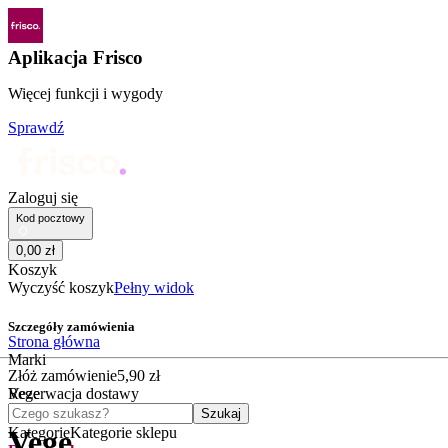
Aplikacja Frisco
Więcej funkcji i wygody
Sprawdź
Zaloguj się
Kod pocztowy
0
,
00
zł
Koszyk
Wyczyść koszyk
Pełny widok
Szczegóły zamówienia
Strona główna
Marki
Złóż zamówienie
5
,
90
zł
Vege
Rezerwacja dostawy
Czego szukasz?
Szukaj
Kategorie
Kategorie sklepu
Vege