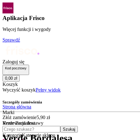
Aplikacja Frisco
Więcej funkcji i wygody
Sprawdź
Zaloguj się
Kod pocztowy
0
,
00
zł
Koszyk
Wyczyść koszyk
Pełny widok
Szczegóły zamówienia
Strona główna
Marki
Złóż zamówienie
5
,
90
zł
Verde Bordalesa
Rezerwacja dostawy
Czego szukasz?
Szukaj
Kategorie
Kategorie sklepu
Verde Bordalesa