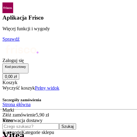
Aplikacja Frisco
Więcej funkcji i wygody
Sprawdź
Zaloguj się
Kod pocztowy
0
,
00
zł
Koszyk
Wyczyść koszyk
Pełny widok
Szczegóły zamówienia
Strona główna
Marki
Złóż zamówienie
5
,
90
zł
Vitea
Rezerwacja dostawy
Czego szukasz?
Szukaj
Kategorie
Kategorie sklepu
Vitea