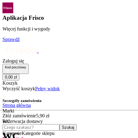
Aplikacja Frisco
Więcej funkcji i wygody
Sprawdź
Zaloguj się
Kod pocztowy
0
,
00
zł
Koszyk
Wyczyść koszyk
Pełny widok
Szczegóły zamówienia
Strona główna
Marki
Złóż zamówienie
5
,
90
zł
WC
Rezerwacja dostawy
Czego szukasz?
Szukaj
Kategorie
Kategorie sklepu
WC