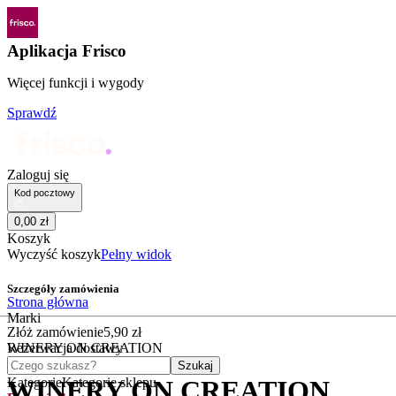
Aplikacja Frisco
Więcej funkcji i wygody
Sprawdź
Zaloguj się
Kod pocztowy
0
,
00
zł
Koszyk
Wyczyść koszyk
Pełny widok
Szczegóły zamówienia
Strona główna
Marki
Złóż zamówienie
5
,
90
zł
WINERY ON CREATION
Rezerwacja dostawy
Czego szukasz?
Szukaj
Kategorie
Kategorie sklepu
WINERY ON CREATION