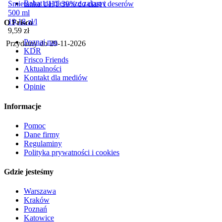
Rabat na pierwsze zakupy
Śmietanka UHT 30% do ciast i deserów
500 ml
19,18
zł
/
l
O Frisco
Cena
9,59
zł
Poznaj nas
Przydatny do
29-11-2026
KDR
Frisco Friends
Aktualności
Kontakt dla mediów
Opinie
Informacje
Pomoc
Dane firmy
Regulaminy
Polityka prywatności i cookies
Gdzie jesteśmy
Warszawa
Kraków
Poznań
Katowice