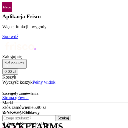
Aplikacja Frisco
Więcej funkcji i wygody
Sprawdź
Zaloguj się
Kod pocztowy
0
,
00
zł
Koszyk
Wyczyść koszyk
Pełny widok
Szczegóły zamówienia
Strona główna
Marki
Złóż zamówienie
5
,
90
zł
WYKEFARMS
Rezerwacja dostawy
Czego szukasz?
Szukaj
Kategorie
Kategorie sklepu
WYKEFARMS