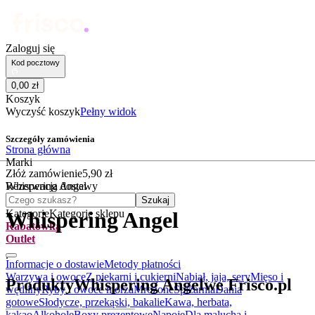
Zaloguj się
Kod pocztowy
0
,
00
zł
Koszyk
Wyczyść koszyk
Pełny widok
Szczegóły zamówienia
Strona główna
Marki
Złóż zamówienie
5
,
90
zł
Whispering Angel
Rezerwacja dostawy
Czego szukasz?
Szukaj
Kategorie
Kategorie sklepu
Whispering Angel
Rabatówka
Outlet
.
Informacje o dostawie
Metody płatności
Warzywa i owoce
Z piekarni i cukierni
Nabiał, jaja, sery
Mięso i
Produkty
Whispering Angel
we Frisco.pl
wędliny
Ryby i owoce morza
Mrożone
Spiżarnia
Dania
gotowe
Słodycze, przekąski, bakalie
Kawa, herbata,
kakao
Alkohole
Boxy prezentowe
Napoje
Dla malucha i