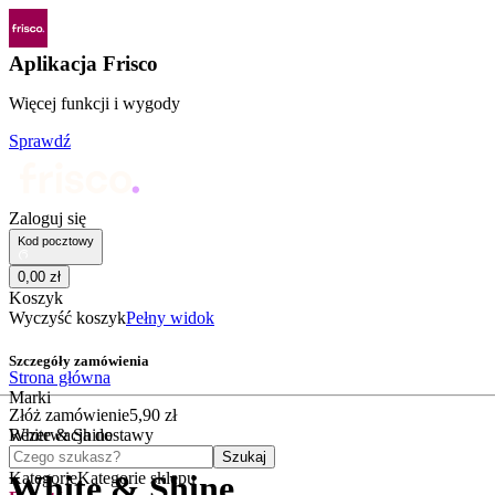
Aplikacja Frisco
Więcej funkcji i wygody
Sprawdź
Zaloguj się
Kod pocztowy
0
,
00
zł
Koszyk
Wyczyść koszyk
Pełny widok
Szczegóły zamówienia
Strona główna
Marki
Złóż zamówienie
5
,
90
zł
White & Shine
Rezerwacja dostawy
Czego szukasz?
Szukaj
Kategorie
Kategorie sklepu
White & Shine