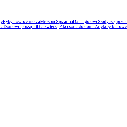
ny
Ryby i owoce morza
Mrożone
Spiżarnia
Dania gotowe
Słodycze, przek
ta
Domowe porządki
Dla zwierząt
Akcesoria do domu
Artykuły biurowe 