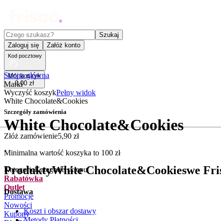
Czego szukasz?
Szukaj
Zaloguj się
Załóż konto
Kod pocztowy
Strona główna
Mój koszyk
0
,
00
zł
Marki
Wyczyść koszyk
Pełny widok
White Chocolate&Cookies
Szczegóły zamówienia
White Chocolate&Cookies
Złóż zamówienie
5
,
90
zł
.
Minimalna wartość koszyka to
100
zł
Produkty
White Chocolate&Cookies
we Fri
Kategorie
Kategorie sklepu
Rabatówka
Outlet
Dostawa
Promocje
Nowości
Koszt i obszar dostawy
Kupony
Metody Płatności