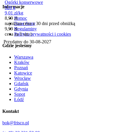
Ogórki konserwowe
Informacje
920 g
9,01
zł
/
kg
Pomoc
8,99
zł
Dane firmy
najniższa cena z 30 dni przed obniżką
Regulaminy
9,99
zł
Polityka prywatności i cookies
cena za 1 szt.
Przydatny do
30-08-2027
Gdzie jesteśmy
Warszawa
Kraków
Poznań
Katowice
Wrocław
Gdańsk
Gdynia
Sopot
Łódź
Kontakt
bok@frisco.pl