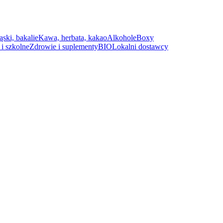
ąski, bakalie
Kawa, herbata, kakao
Alkohole
Boxy
i szkolne
Zdrowie i suplementy
BIO
Lokalni dostawcy