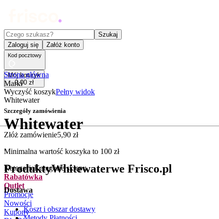
Czego szukasz?
Szukaj
Zaloguj się
Załóż konto
Kod pocztowy
Strona główna
Mój koszyk
0
,
00
zł
Marki
Wyczyść koszyk
Pełny widok
Whitewater
Szczegóły zamówienia
Whitewater
Złóż zamówienie
5
,
90
zł
.
Minimalna wartość koszyka to
100
zł
Produkty
Whitewater
we Frisco.pl
Kategorie
Kategorie sklepu
Rabatówka
Outlet
Dostawa
Promocje
Nowości
Koszt i obszar dostawy
Kupony
Metody Płatności