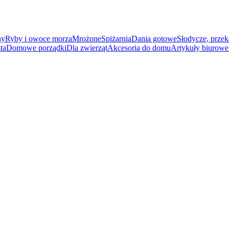
ny
Ryby i owoce morza
Mrożone
Spiżarnia
Dania gotowe
Słodycze, przek
ta
Domowe porządki
Dla zwierząt
Akcesoria do domu
Artykuły biurowe 