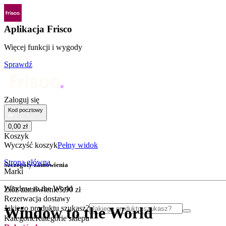
Aplikacja Frisco
Więcej funkcji i wygody
Sprawdź
Zaloguj się
Kod pocztowy
0
,
00
zł
Koszyk
Wyczyść koszyk
Pełny widok
Strona główna
Szczegóły zamówienia
Marki
Window to the World
Złóż zamówienie
5
,
90
zł
Rezerwacja dostawy
Jakiego produktu szukasz?
Window to the World
Kategorie
Kategorie sklepu