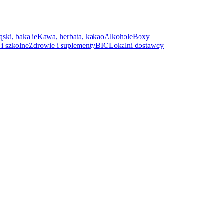
ąski, bakalie
Kawa, herbata, kakao
Alkohole
Boxy
i szkolne
Zdrowie i suplementy
BIO
Lokalni dostawcy