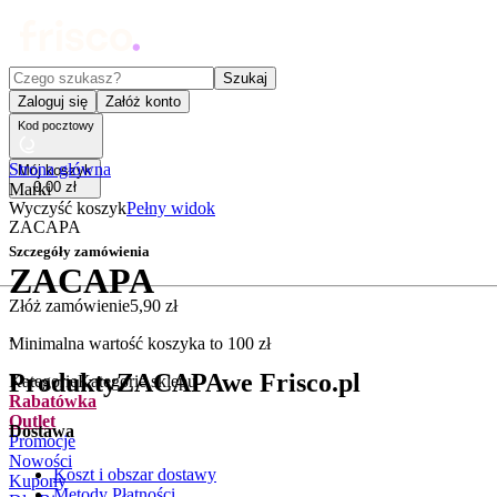
Czego szukasz?
Szukaj
Zaloguj się
Załóż konto
Kod pocztowy
Strona główna
Mój koszyk
0
,
00
zł
Marki
Wyczyść koszyk
Pełny widok
ZACAPA
Szczegóły zamówienia
ZACAPA
Złóż zamówienie
5
,
90
zł
.
Minimalna wartość koszyka to
100
zł
Produkty
ZACAPA
we Frisco.pl
Kategorie
Kategorie sklepu
Rabatówka
Outlet
Dostawa
Promocje
Nowości
Koszt i obszar dostawy
Kupony
Metody Płatności