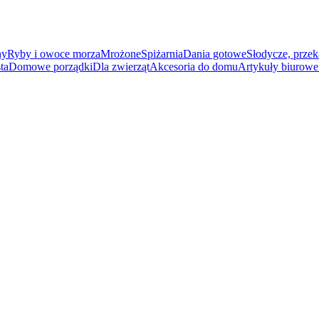
ny
Ryby i owoce morza
Mrożone
Spiżarnia
Dania gotowe
Słodycze, przek
ta
Domowe porządki
Dla zwierząt
Akcesoria do domu
Artykuły biurowe 