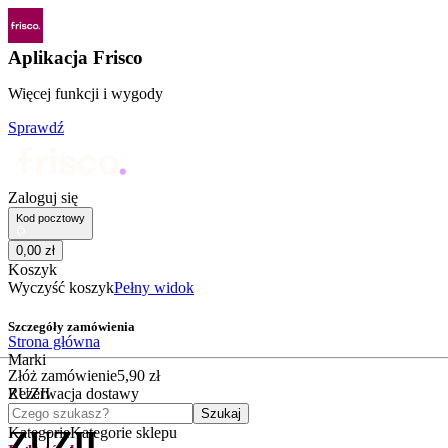
Aplikacja Frisco
Więcej funkcji i wygody
Sprawdź
Zaloguj się
Kod pocztowy
0
,
00
zł
Koszyk
Wyczyść koszyk
Pełny widok
Szczegóły zamówienia
Strona główna
Marki
Złóż zamówienie
5
,
90
zł
ZUZII
Rezerwacja dostawy
Czego szukasz?
Szukaj
Kategorie
Kategorie sklepu
ZUZII