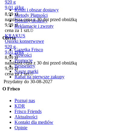
920 g
9,01
zł
/
kg
Koszt i obszar dostawy
8,99
zł
Metody Płatności
najniższa cena z 30 dni przed obniżką
Terminy dostawy
9,99
zł
Reklamacje i zwroty
cena za 1 szt.
KRAKUS
Oferta
Ogórki konserwowe
920 g
Gazetka Frisco
9,01
zł
/
kg
Nowości
8,99
zł
Promocje
najniższa cena z 30 dni przed obniżką
Bestsellery
9,99
zł
Nasze marki
cena za 1 szt.
Rabat na pierwsze zakupy
Przydatny do
30-08-2027
O Frisco
Poznaj nas
KDR
Frisco Friends
Aktualności
Kontakt dla mediów
Opinie