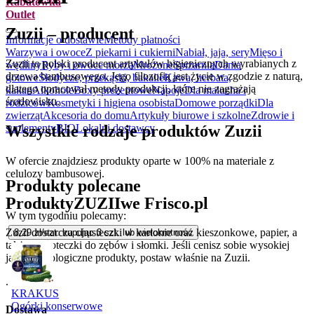
Rabatówka
Outlet
Zuzii – producent
Informacje o dostawie
Metody płatności
Warzywa i owoce
Z piekarni i cukierni
Nabiał, jaja, sery
Mięso i
Zuzii to polski producent artykułów higienicznych wyrabianych z
wędliny
Ryby i owoce morza
Mrożone
Spiżarnia
Dania
drzewa bambusowego. Jego filozofią jest życie w zgodzie z naturą,
gotowe
Słodycze, przekąski, bakalie
Kawa, herbata,
dlatego opracował metody produkcji, które nie zagrażają
kakao
Alkohole
Boxy prezentowe
Napoje
Dla malucha i
środowisku.
rodziców
Kosmetyki i higiena osobista
Domowe porządki
Dla
zwierząt
Akcesoria do domu
Artykuły biurowe i szkolne
Zdrowie i
Wszystkie rodzaje produktów Zuzii
suplementy
BIO
Lokalni dostawcy
W ofercie znajdziesz produkty oparte w 100% na materiale z
celulozy bambusowej.
Produkty polecane
Produkty
ZUZII
we Frisco.pl
W tym tygodniu polecamy:
Zuzii dostarcza chusteczki w kartonie oraz kieszonkowe, papier, a
8,29
zł/szt. kupując
3
szt.
lub wielokrotność
także szczoteczki do zębów i słomki. Jeśli cenisz sobie wysokiej
jakości ekologiczne produkty, postaw właśnie na Zuzii.
.
KRAKUS
Ogórki konserwowe
Dostawa