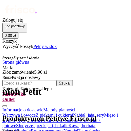
Zaloguj się
Kod pocztowy
0
,
00
zł
Koszyk
Wyczyść koszyk
Pełny widok
Szczegóły zamówienia
Strona główna
Marki
Złóż zamówienie
5
,
90
zł
mon Petit
Rezerwacja dostawy
Czego szukasz?
Szukaj
Kategorie
Kategorie sklepu
mon Petit
Rabatówka
Outlet
.
Informacje o dostawie
Metody płatności
Warzywa i owoce
Z piekarni i cukierni
Nabiał, jaja, sery
Mięso i
Produkty
mon Petit
we Frisco.pl
wędliny
Ryby i owoce morza
Mrożone
Spiżarnia
Dania
gotowe
Słodycze, przekąski, bakalie
Kawa, herbata,
kakao
Alkohole
Boxy prezentowe
Napoje
Dla malucha i