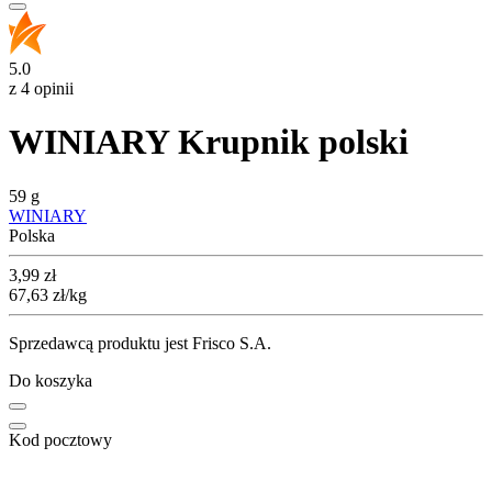
5.0
z 4 opinii
WINIARY Krupnik polski
59 g
WINIARY
Polska
Cena
3,99
zł
67,63
zł
/kg
Sprzedawcą produktu jest Frisco S.A.
Do koszyka
Kod pocztowy