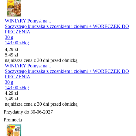
WINIARY Pomysł na...
Soczystego kurczaka z czosnkiem i ziołami + WORECZEK DO
PIECZENIA
30 g
143,00
zł
/kg
Cena promocyjna
4,29
zł
5,49
zł
najniższa cena z 30 dni przed obniżką
WINIARY Pomysł na...
Soczystego kurczaka z czosnkiem i ziołami + WORECZEK DO
PIECZENIA
30 g
143,00
zł
/kg
Cena promocyjna
4,29
zł
5,49
zł
najniższa cena z 30 dni przed obniżką
Przydatny do
30-06-2027
Promocja