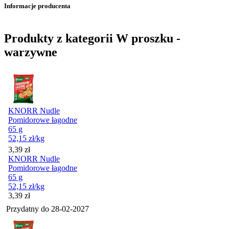
Informacje producenta
Produkty z kategorii W proszku -
warzywne
KNORR Nudle
Pomidorowe łagodne
65 g
52,15
zł
/kg
Cena
3,39
zł
KNORR Nudle
Pomidorowe łagodne
65 g
52,15
zł
/kg
Cena
3,39
zł
Przydatny do
28-02-2027