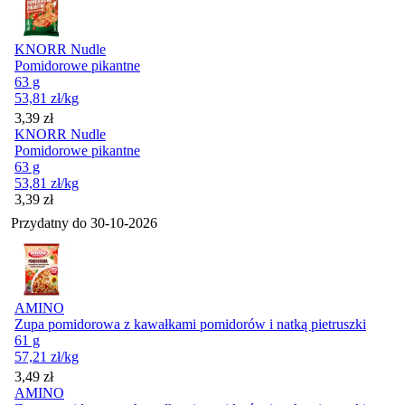
KNORR Nudle
Pomidorowe pikantne
63 g
53,81
zł
/kg
Cena
3,39
zł
KNORR Nudle
Pomidorowe pikantne
63 g
53,81
zł
/kg
Cena
3,39
zł
Przydatny do
30-10-2026
AMINO
Zupa pomidorowa z kawałkami pomidorów i natką pietruszki
61 g
57,21
zł
/kg
Cena
3,49
zł
AMINO