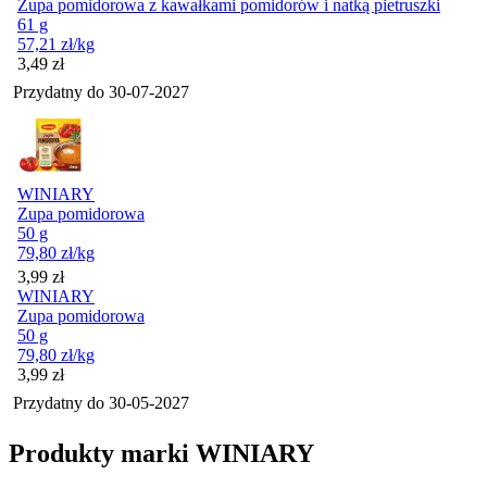
Zupa pomidorowa z kawałkami pomidorów i natką pietruszki
61 g
57,21
zł
/kg
Cena
3,49
zł
Przydatny do
30-07-2027
WINIARY
Zupa pomidorowa
50 g
79,80
zł
/kg
Cena
3,99
zł
WINIARY
Zupa pomidorowa
50 g
79,80
zł
/kg
Cena
3,99
zł
Przydatny do
30-05-2027
Produkty marki WINIARY