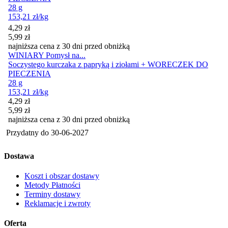
28 g
153,21
zł
/kg
Cena promocyjna
4,29
zł
5,99
zł
najniższa cena z 30 dni przed obniżką
WINIARY Pomysł na...
Soczystego kurczaka z papryką i ziołami + WORECZEK DO
PIECZENIA
28 g
153,21
zł
/kg
Cena promocyjna
4,29
zł
5,99
zł
najniższa cena z 30 dni przed obniżką
Przydatny do
30-06-2027
Dostawa
Koszt i obszar dostawy
Metody Płatności
Terminy dostawy
Reklamacje i zwroty
Oferta