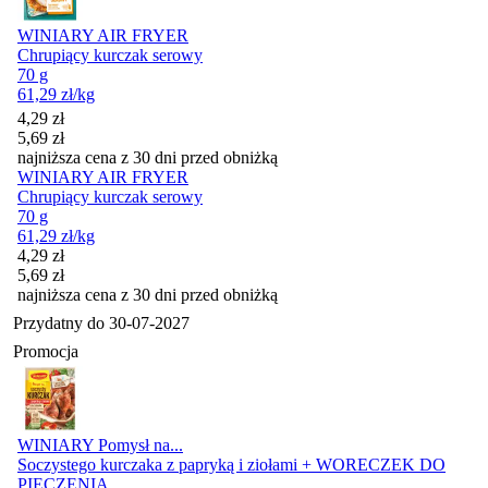
WINIARY AIR FRYER
Chrupiący kurczak serowy
70 g
61,29
zł
/kg
Cena promocyjna
4,29
zł
5,69
zł
najniższa cena z 30 dni przed obniżką
WINIARY AIR FRYER
Chrupiący kurczak serowy
70 g
61,29
zł
/kg
Cena promocyjna
4,29
zł
5,69
zł
najniższa cena z 30 dni przed obniżką
Przydatny do
30-07-2027
Promocja
WINIARY Pomysł na...
Soczystego kurczaka z papryką i ziołami + WORECZEK DO
PIECZENIA