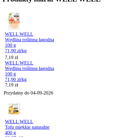
WELL WELL
Wędlina roślinna łagodna
100 g
71,90
zł
/kg
Cena
7,19
zł
WELL WELL
Wędlina roślinna łagodna
100 g
71,90
zł
/kg
Cena
7,19
zł
Przydatny do
04-09-2026
WELL WELL
Tofu miękkie naturalne
400 g