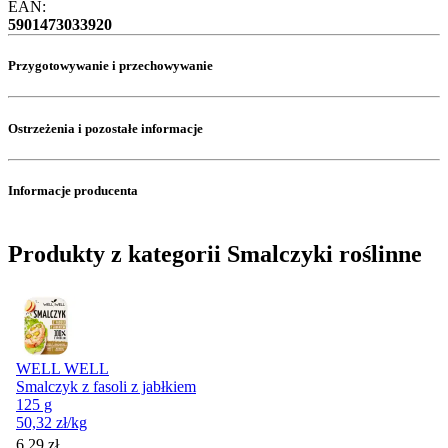
EAN:
5901473033920
Przygotowywanie i przechowywanie
Ostrzeżenia i pozostałe informacje
Informacje producenta
Produkty z kategorii Smalczyki roślinne
WELL WELL
Smalczyk z fasoli z jabłkiem
125 g
50,32
zł
/kg
Cena
6,29
zł