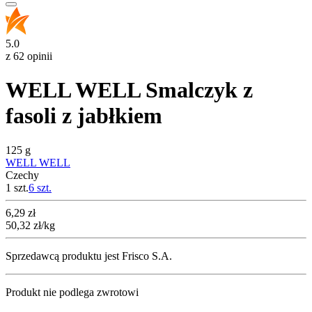
5.0
z 62 opinii
WELL WELL Smalczyk z
fasoli z jabłkiem
125 g
WELL WELL
Czechy
1 szt.
6
szt.
Cena
6,29
zł
50,32
zł
/kg
Sprzedawcą produktu jest Frisco S.A.
Produkt nie podlega zwrotowi