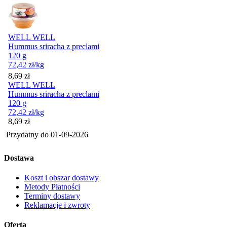
WELL WELL
Hummus sriracha z preclami
120 g
72,42
zł
/kg
Cena
8,69
zł
WELL WELL
Hummus sriracha z preclami
120 g
72,42
zł
/kg
Cena
8,69
zł
Przydatny do
01-09-2026
Dostawa
Koszt i obszar dostawy
Metody Płatności
Terminy dostawy
Reklamacje i zwroty
Oferta