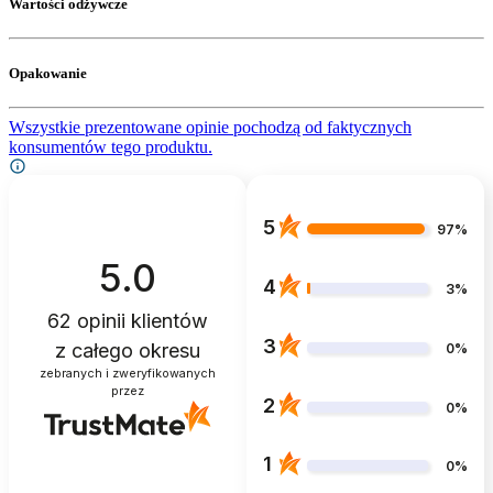
Wartości odżywcze
Opakowanie
Wszystkie prezentowane opinie pochodzą od faktycznych
konsumentów tego produktu.
5
97%
5.0
4
3%
62
opinii klientów
3
z całego okresu
0%
zebranych i zweryfikowanych
przez
2
0%
1
0%