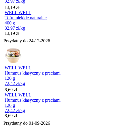
32,97
zł
/kg
Cena
13,19
zł
WELL WELL
Tofu miękkie naturalne
400 g
32,97
zł
/kg
Cena
13,19
zł
Przydatny do
24-12-2026
WELL WELL
Hummus klasyczny z preclami
120 g
72,42
zł
/kg
Cena
8,69
zł
WELL WELL
Hummus klasyczny z preclami
120 g
72,42
zł
/kg
Cena
8,69
zł
Przydatny do
01-09-2026