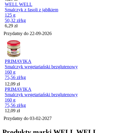
WELL WELL
Smalczyk z fasoli z jabłkiem
125 g
50,32
zł
/kg
Cena
6,29
zł
Przydatny do
22-09-2026
PRIMAVIKA
Smalczyk wegetariański bezglutenowy
160 g
75,56
zł
/kg
Cena
12,09
zł
PRIMAVIKA
Smalczyk wegetariański bezglutenowy
160 g
75,56
zł
/kg
Cena
12,09
zł
Przydatny do
03-02-2027
Produkty marki WELL WELL