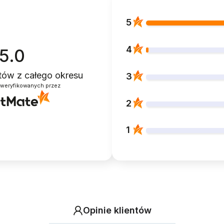
5
4
5.0
ntów
z całego okresu
3
zweryfikowanych przez
2
1
Opinie klientów