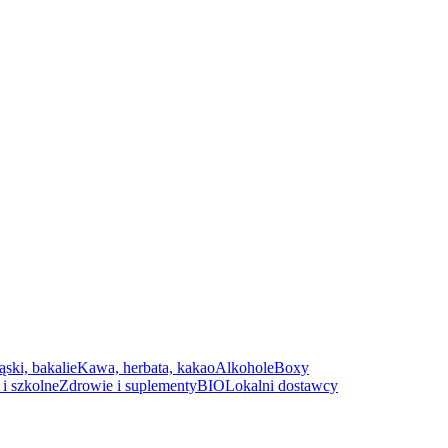
ąski, bakalie
Kawa, herbata, kakao
Alkohole
Boxy
i szkolne
Zdrowie i suplementy
BIO
Lokalni dostawcy