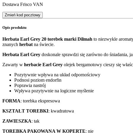
Dostawa Frisco VAN
Zmień kod pocztowy
Opis produktu
Herbata Earl Grey 20 torebek marki Dilmah
to niezwykle aromat
znanych
herbat
na świecie.
Herbata Earl Grey
doskonale sprawdzi się zarówno do śniadania, j
Zawarty w
herbacie Earl Grey
olejek bergamotowy cieszy się właś
Pozytywnie wpływa na układ odpornościowy
Podnosi poziom endorfin
Poprawia nastrój
Wpływa pozytywnie na logiczne myślenie
FORMA
: torebka ekspresowa
KSZTAŁT TOREBKI
: kwadratowa
ZAWIESZKA
: tak
TOREBKA PAKOWANA W KOPERTĘ
: nie