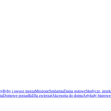
ny
Ryby i owoce morza
Mrożone
Spiżarnia
Dania gotowe
Słodycze, przek
ta
Domowe porządki
Dla zwierząt
Akcesoria do domu
Artykuły biurowe 