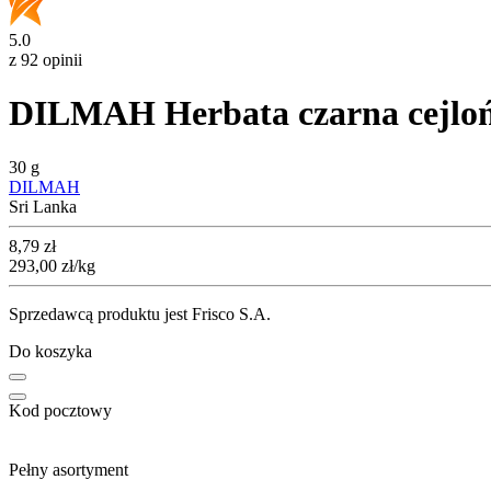
5.0
z 92 opinii
DILMAH Herbata czarna cejloń
30 g
DILMAH
Sri Lanka
Cena
8,79
zł
293,00
zł
/kg
Sprzedawcą produktu jest Frisco S.A.
Do koszyka
Kod pocztowy
Pełny asortyment