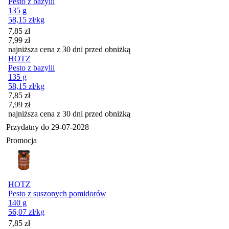
Pesto z bazylii
135 g
58,15
zł
/kg
Cena promocyjna
7,85
zł
7,99
zł
najniższa cena z 30 dni przed obniżką
HOTZ
Pesto z bazylii
135 g
58,15
zł
/kg
Cena promocyjna
7,85
zł
7,99
zł
najniższa cena z 30 dni przed obniżką
Przydatny do
29-07-2028
Promocja
HOTZ
Pesto z suszonych pomidorów
140 g
56,07
zł
/kg
Cena promocyjna
7,85
zł