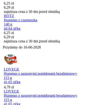
Cena promocyjna
6,25
zł
6,29
zł
najniższa cena z 30 dni przed obniżką
HOTZ
Hummus z czarnuszką
140 g
44,64
zł
/kg
Cena promocyjna
6,25
zł
6,29
zł
najniższa cena z 30 dni przed obniżką
Przydatny do
16-06-2028
LOVEGE
Hummus z suszonymi pomidorami bezglutenowy
115 g
41,65
zł
/kg
Cena
4,79
zł
LOVEGE
Hummus z suszonymi pomidorami bezglutenowy
115 g
41,65
zł
/kg