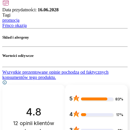
Data przydatności:
16.06.2028
Tagi
promocja
Frisco okazja
Skład i alergeny
Wartości odżywcze
Wszystkie prezentowane opinie pochodzą od faktycznych
konsumentów tego produktu.
5
83%
4.8
4
17%
12
opinii klientów
3