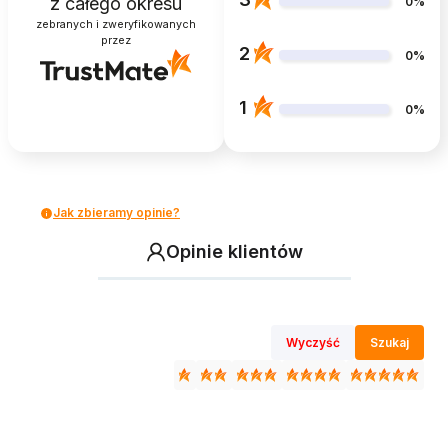
z całego okresu
0%
zebranych i zweryfikowanych
przez
2
0%
1
0%
Jak zbieramy opinie?
Opinie klientów
Wyczyść
Szukaj