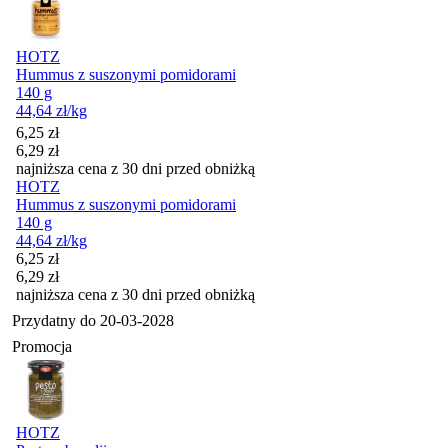
HOTZ
Hummus z suszonymi pomidorami
140 g
44,64
zł
/kg
Cena promocyjna
6,25
zł
6,29
zł
najniższa cena z 30 dni przed obniżką
HOTZ
Hummus z suszonymi pomidorami
140 g
44,64
zł
/kg
Cena promocyjna
6,25
zł
6,29
zł
najniższa cena z 30 dni przed obniżką
Przydatny do
20-03-2028
Promocja
HOTZ