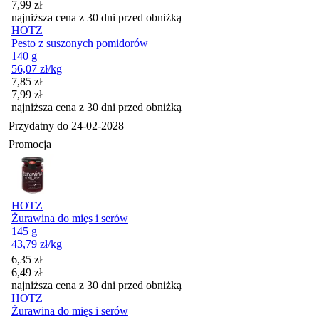
7,99
zł
najniższa cena z 30 dni przed obniżką
HOTZ
Pesto z suszonych pomidorów
140 g
56,07
zł
/kg
Cena promocyjna
7,85
zł
7,99
zł
najniższa cena z 30 dni przed obniżką
Przydatny do
24-02-2028
Promocja
HOTZ
Żurawina do mięs i serów
145 g
43,79
zł
/kg
Cena promocyjna
6,35
zł
6,49
zł
najniższa cena z 30 dni przed obniżką
HOTZ
Żurawina do mięs i serów