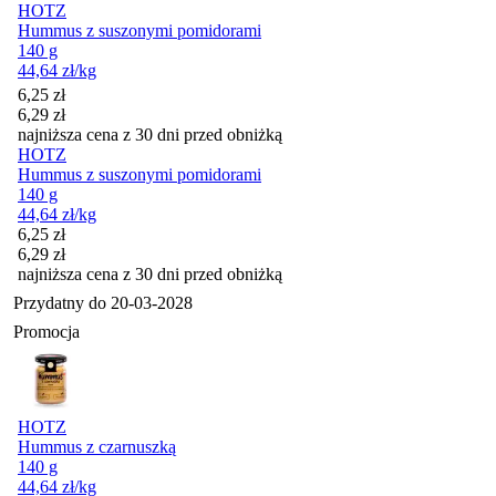
HOTZ
Hummus z suszonymi pomidorami
140 g
44,64
zł
/kg
Cena promocyjna
6,25
zł
6,29
zł
najniższa cena z 30 dni przed obniżką
HOTZ
Hummus z suszonymi pomidorami
140 g
44,64
zł
/kg
Cena promocyjna
6,25
zł
6,29
zł
najniższa cena z 30 dni przed obniżką
Przydatny do
20-03-2028
Promocja
HOTZ
Hummus z czarnuszką
140 g
44,64
zł
/kg