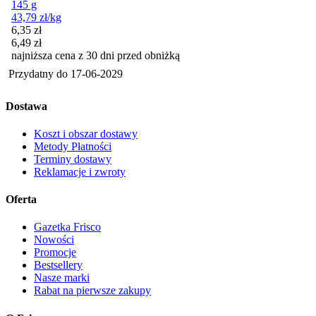
145 g
43,79
zł
/kg
Cena promocyjna
6,35
zł
6,49
zł
najniższa cena z 30 dni przed obniżką
Przydatny do
17-06-2029
Dostawa
Koszt i obszar dostawy
Metody Płatności
Terminy dostawy
Reklamacje i zwroty
Oferta
Gazetka Frisco
Nowości
Promocje
Bestsellery
Nasze marki
Rabat na pierwsze zakupy