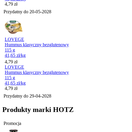
Cena
4,79
zł
Przydatny do
20-05-2028
LOVEGE
Hummus klasyczny bezglutenowy
115 g
41,65
zł
/kg
Cena
4,79
zł
LOVEGE
Hummus klasyczny bezglutenowy
115 g
41,65
zł
/kg
Cena
4,79
zł
Przydatny do
29-04-2028
Produkty marki HOTZ
Promocja