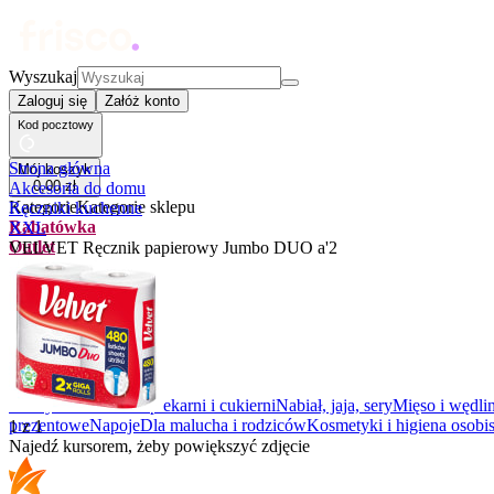
Wyszukaj
Zaloguj się
Załóż konto
Kod pocztowy
Strona główna
Mój koszyk
0
,
00
zł
Akcesoria do domu
Kategorie
Kategorie sklepu
Ręczniki kuchenne
Rabatówka
XXL
Outlet
VELVET Ręcznik papierowy Jumbo DUO a'2
Promocje
Nowości
Kupony
Dla Biura
Warzywa i owoce
Z piekarni i cukierni
Nabiał, jaja, sery
Mięso i wędli
prezentowe
Napoje
Dla malucha i rodziców
Kosmetyki i higiena osobis
1
z
1
Najedź kursorem, żeby powiększyć zdjęcie