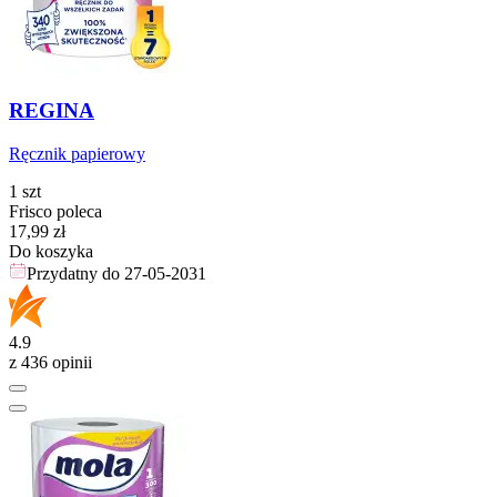
REGINA
Ręcznik papierowy
1 szt
Frisco poleca
Cena
17,99
zł
Do koszyka
Przydatny do
27-05-2031
4.9
z 436 opinii