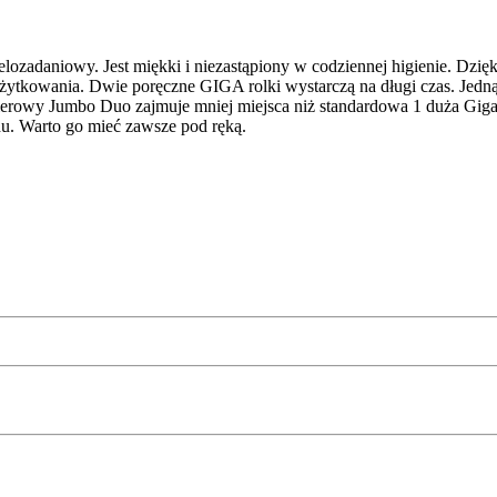
adaniowy. Jest miękki i niezastąpiony w codziennej higienie. Dzięki
żytkowania. Dwie poręczne GIGA rolki wystarczą na długi czas. Jedną
rowy Jumbo Duo zajmuje mniej miejsca niż standardowa 1 duża Giga r
du. Warto go mieć zawsze pod ręką.