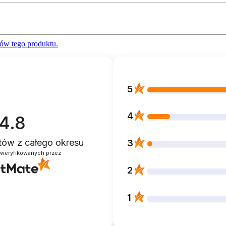
ów tego produktu.
5
4
4.8
ntów
z całego okresu
3
zweryfikowanych przez
2
1