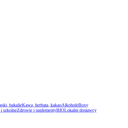
ąski, bakalie
Kawa, herbata, kakao
Alkohole
Boxy
i szkolne
Zdrowie i suplementy
BIO
Lokalni dostawcy