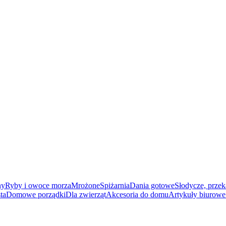
ny
Ryby i owoce morza
Mrożone
Spiżarnia
Dania gotowe
Słodycze, przek
ta
Domowe porządki
Dla zwierząt
Akcesoria do domu
Artykuły biurowe 