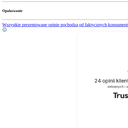
Opakowanie
Wszystkie prezentowane opinie pochodzą od faktycznych konsument
24
opinii klie
zebranych i 