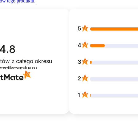
ów tego produktu.
5
4
4.8
entów
z całego okresu
3
zweryfikowanych przez
2
1