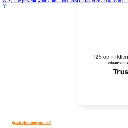
Wszystkie prezentowane opinie pochodzą od faktycznych konsument
125
opinii kli
zebranych i 
Jak zbieramy opinie?