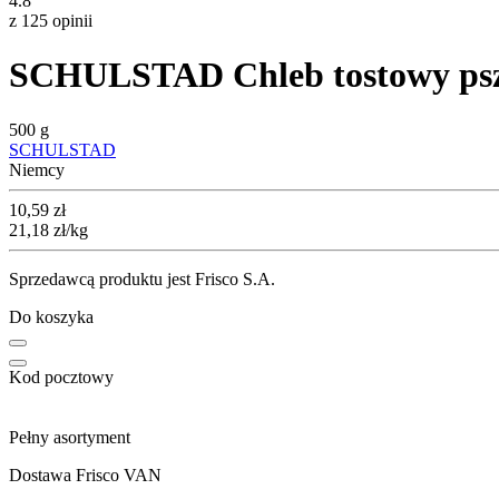
4.8
z 125 opinii
SCHULSTAD Chleb tostowy ps
500 g
SCHULSTAD
Niemcy
Cena
10,59
zł
21,18
zł
/kg
Sprzedawcą produktu jest Frisco S.A.
Do koszyka
Kod pocztowy
Pełny asortyment
Dostawa Frisco VAN