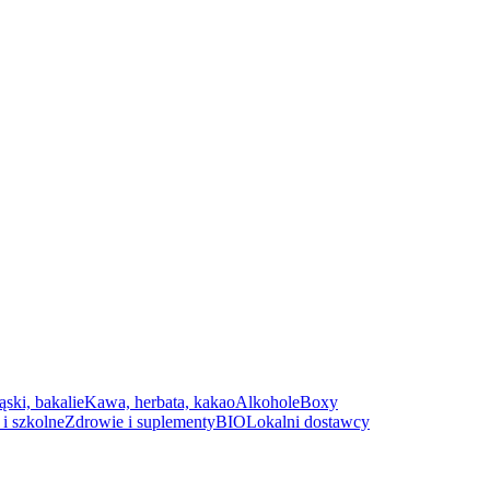
ąski, bakalie
Kawa, herbata, kakao
Alkohole
Boxy
i szkolne
Zdrowie i suplementy
BIO
Lokalni dostawcy