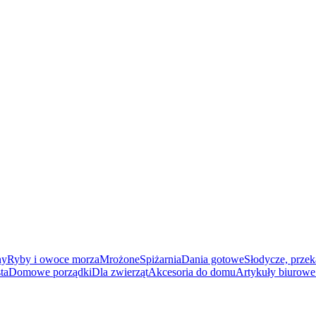
ny
Ryby i owoce morza
Mrożone
Spiżarnia
Dania gotowe
Słodycze, przek
ta
Domowe porządki
Dla zwierząt
Akcesoria do domu
Artykuły biurowe 