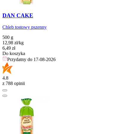
DAN CAKE
Chleb tostowy pszenny
500 g
12,98
zł
/kg
Cena
6,49
zł
Do koszyka
Przydatny do
17-08-2026
4.8
z 788 opinii