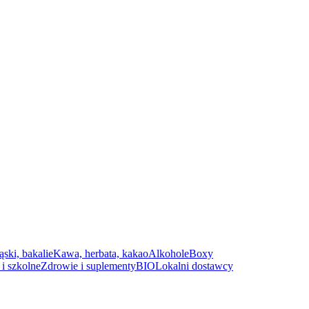
ąski, bakalie
Kawa, herbata, kakao
Alkohole
Boxy
i szkolne
Zdrowie i suplementy
BIO
Lokalni dostawcy