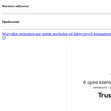
Wartości odżywcze
Opakowanie
Wszystkie prezentowane opinie pochodzą od faktycznych konsument
6
opinii klie
zebranych i 