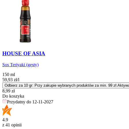
HOUSE OF ASIA
Sos Teriyaki (gęsty)
150 ml
59,93
zł
/l
Odbierz za 10 gr: Przy zakupie wybranych produktów za min. 99 zł.
Aktywu
Cena
8,99
zł
Do koszyka
Przydatny do
12-11-2027
4.9
z 41 opinii