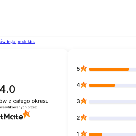
ów tego produktu.
5
4
4.0
ntów
z całego okresu
3
zweryfikowanych przez
2
1