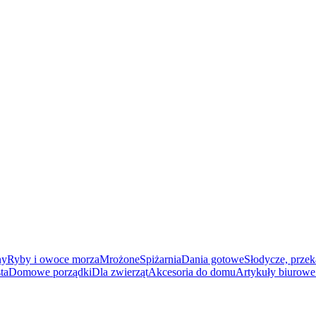
ny
Ryby i owoce morza
Mrożone
Spiżarnia
Dania gotowe
Słodycze, przek
ta
Domowe porządki
Dla zwierząt
Akcesoria do domu
Artykuły biurowe 