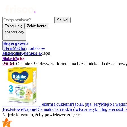
Czego szukasz?
Szukaj
Zaloguj się
Załóż konto
Kod pocztowy
Strona główna
Mój koszyk
0
,
00
zł
Dla malucha i rodziców
Kategorie
Kategorie sklepu
Mleka modyfikowane
Rabatówka
Mleko 3
Outlet
BEBIKO Junior 3 Odżywcza formuła na bazie mleka dla dzieci powyż
Promocje
Nowości
Kupony
Dla Biura
Warzywa i owoce
Z piekarni i cukierni
Nabiał, jaja, sery
Mięso i wędli
prezentowe
Napoje
Dla malucha i rodziców
Kosmetyki i higiena osobis
1
z
2
Najedź kursorem, żeby powiększyć zdjęcie