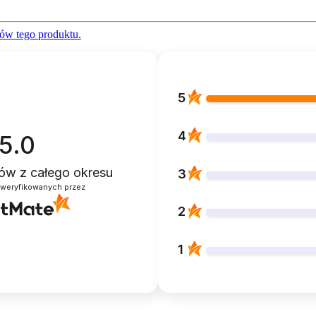
ów tego produktu.
5
4
5.0
ntów
z całego okresu
3
zweryfikowanych przez
2
1