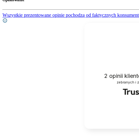
Wszystkie prezentowane opinie pochodzą od faktycznych konsument
2
opinii klie
zebranych i 