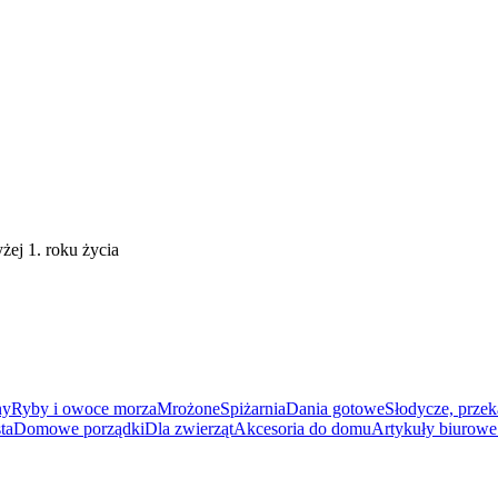
ej 1. roku życia
ny
Ryby i owoce morza
Mrożone
Spiżarnia
Dania gotowe
Słodycze, przek
ta
Domowe porządki
Dla zwierząt
Akcesoria do domu
Artykuły biurowe 