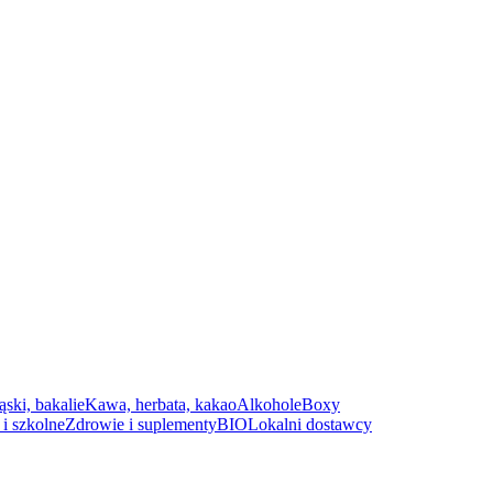
ąski, bakalie
Kawa, herbata, kakao
Alkohole
Boxy
i szkolne
Zdrowie i suplementy
BIO
Lokalni dostawcy