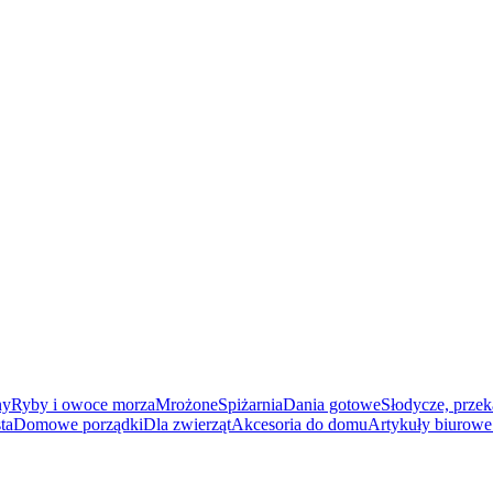
ny
Ryby i owoce morza
Mrożone
Spiżarnia
Dania gotowe
Słodycze, przek
ta
Domowe porządki
Dla zwierząt
Akcesoria do domu
Artykuły biurowe 