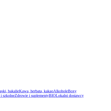
ąski, bakalie
Kawa, herbata, kakao
Alkohole
Boxy
i szkolne
Zdrowie i suplementy
BIO
Lokalni dostawcy