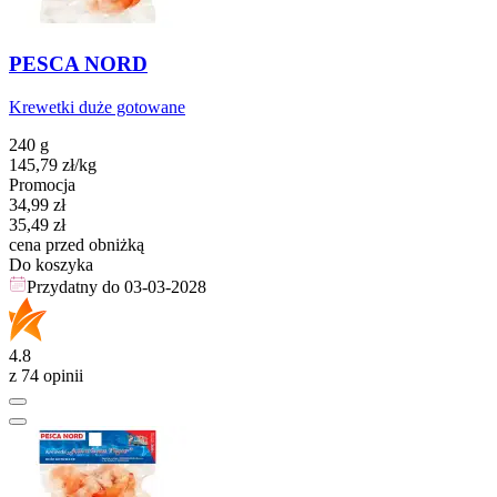
PESCA NORD
Krewetki duże gotowane
240 g
145,79
zł
/kg
Promocja
Cena promocyjna
34,99
zł
35,49
zł
cena przed obniżką
Do koszyka
Przydatny do
03-03-2028
4.8
z 74 opinii