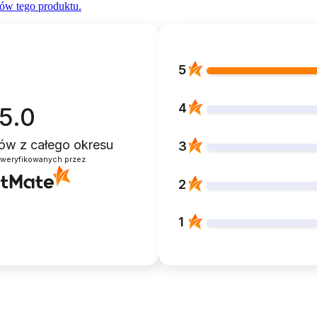
ów tego produktu.
5
4
5.0
ntów
z całego okresu
3
zweryfikowanych przez
2
1