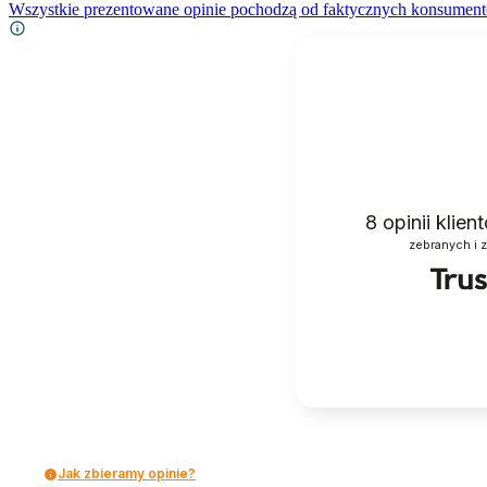
Wszystkie prezentowane opinie pochodzą od faktycznych konsument
8
opinii klie
zebranych i 
Jak zbieramy opinie?