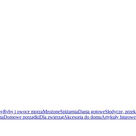
ny
Ryby i owoce morza
Mrożone
Spiżarnia
Dania gotowe
Słodycze, przek
ta
Domowe porządki
Dla zwierząt
Akcesoria do domu
Artykuły biurowe 