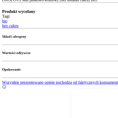
OWOLOVO Mus jabłkowo-wiśniowy (bez dodatku cukru) BIO
Produkt wycofany
Tagi
bio
bez cukru
Skład i alergeny
Wartości odżywcze
Opakowanie
Wszystkie prezentowane opinie pochodzą od faktycznych konsument