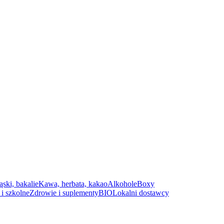
ąski, bakalie
Kawa, herbata, kakao
Alkohole
Boxy
i szkolne
Zdrowie i suplementy
BIO
Lokalni dostawcy