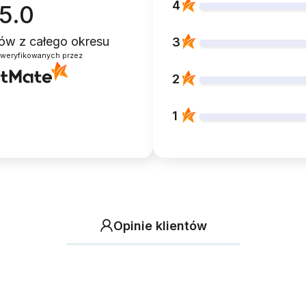
4
5.0
ntów
z całego okresu
3
zweryfikowanych przez
2
1
Opinie klientów