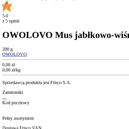
5.0
z 5 opinii
OWOLOVO Mus jabłkowo-wiśni
200 g
OWOLOVO
Cena
0,00
zł
0,00
zł
/kg
Sprzedawcą produktu jest Frisco S.A.
Zamienniki
Kod pocztowy
Pełny asortyment
Dostawa Frisco VAN