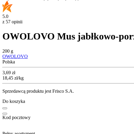
5.0
z 57 opinii
OWOLOVO Mus jabłkowo-por
200 g
OWOLOVO
Polska
Cena
3,69
zł
18,45
zł
/kg
Sprzedawcą produktu jest Frisco S.A.
Do koszyka
Kod pocztowy
Pełny asortyment