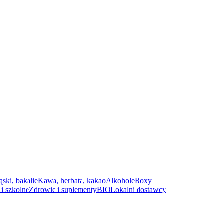
ąski, bakalie
Kawa, herbata, kakao
Alkohole
Boxy
i szkolne
Zdrowie i suplementy
BIO
Lokalni dostawcy