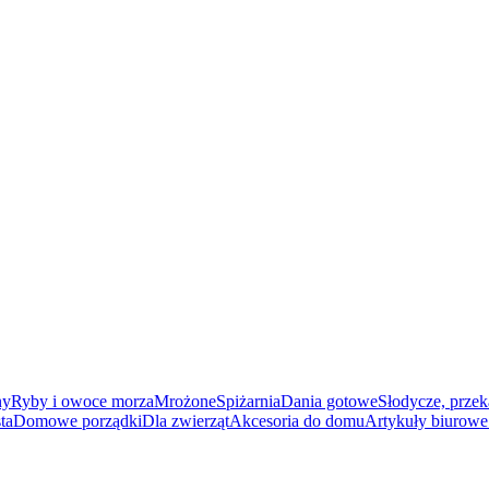
ny
Ryby i owoce morza
Mrożone
Spiżarnia
Dania gotowe
Słodycze, przek
ta
Domowe porządki
Dla zwierząt
Akcesoria do domu
Artykuły biurowe 