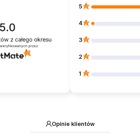
5
4
5.0
ntów
z całego okresu
3
zweryfikowanych przez
2
1
Opinie klientów