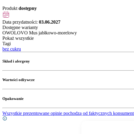
Produkt
dostępny
Data przydatności:
03.06.2027
Dostępne warianty
OWOLOVO Mus jabłkowo-morelowy
Pokaż wszystkie
Tagi
bez cukru
Skład i alergeny
Wartości odżywcze
Opakowanie
Wszystkie prezentowane opinie pochodzą od faktycznych konsument