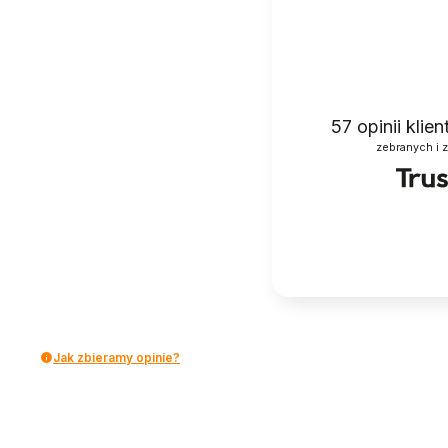
57
opinii klie
zebranych i 
Jak zbieramy opinie?