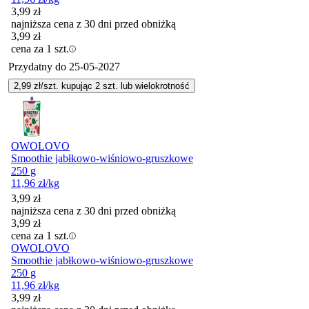
3,99
zł
najniższa cena z 30 dni przed obniżką
3,99
zł
cena za 1 szt.
Przydatny do
25-05-2027
2,99
zł/szt. kupując
2
szt.
lub wielokrotność
OWOLOVO
Smoothie jabłkowo-wiśniowo-gruszkowe
250 g
11,96
zł
/kg
3,99
zł
najniższa cena z 30 dni przed obniżką
3,99
zł
cena za 1 szt.
OWOLOVO
Smoothie jabłkowo-wiśniowo-gruszkowe
250 g
11,96
zł
/kg
3,99
zł