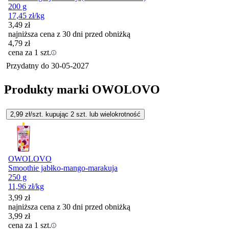
200 g
17,45
zł
/kg
3,49
zł
najniższa cena z 30 dni przed obniżką
4,79
zł
cena za 1 szt.
Przydatny do
30-05-2027
Produkty marki OWOLOVO
2,99
zł/szt. kupując
2
szt.
lub wielokrotność
OWOLOVO
Smoothie jabłko-mango-marakuja
250 g
11,96
zł
/kg
3,99
zł
najniższa cena z 30 dni przed obniżką
3,99
zł
cena za 1 szt.