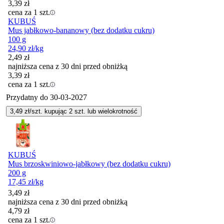
3,39
zł
cena za 1 szt.
KUBUŚ
Mus jabłkowo-bananowy (bez dodatku cukru)
100 g
24,90
zł
/kg
2,49
zł
najniższa cena z 30 dni przed obniżką
3,39
zł
cena za 1 szt.
Przydatny do
30-03-2027
3,49
zł/szt. kupując
2
szt.
lub wielokrotność
KUBUŚ
Mus brzoskwiniowo-jabłkowy (bez dodatku cukru)
200 g
17,45
zł
/kg
3,49
zł
najniższa cena z 30 dni przed obniżką
4,79
zł
cena za 1 szt.