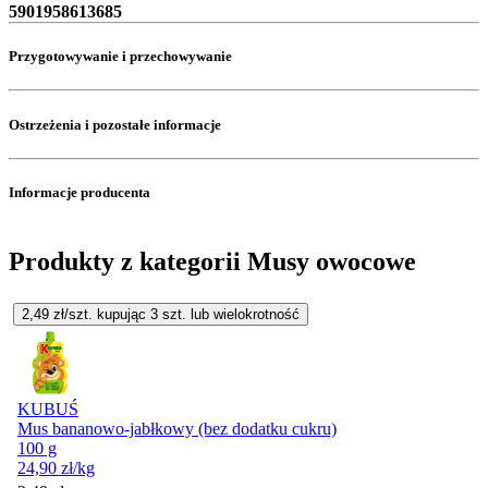
5901958613685
Przygotowywanie i przechowywanie
Ostrzeżenia i pozostałe informacje
Informacje producenta
Produkty z kategorii Musy owocowe
2,49
zł/szt. kupując
3
szt.
lub wielokrotność
KUBUŚ
Mus bananowo-jabłkowy (bez dodatku cukru)
100 g
24,90
zł
/kg