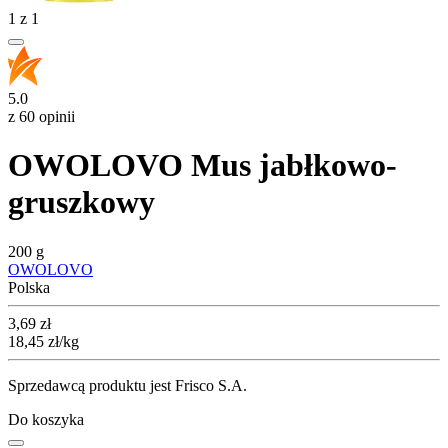
1
z
1
5.0
z 60 opinii
OWOLOVO Mus jabłkowo-
gruszkowy
200 g
OWOLOVO
Polska
Cena
3,69
zł
18,45
zł
/kg
Sprzedawcą produktu jest Frisco S.A.
Do koszyka