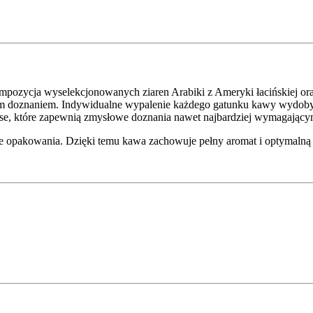
pozycja wyselekcjonowanych ziaren Arabiki z Ameryki łacińskiej oraz 
ym doznaniem. Indywidualne wypalenie każdego gatunku kawy wydobyw
ense, które zapewnią zmysłowe doznania nawet najbardziej wymagając
opakowania. Dzięki temu kawa zachowuje pełny aromat i optymalną