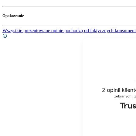
Opakowanie
Wszystkie prezentowane opinie pochodzą od faktycznych konsument
2
opinii klie
zebranych i 