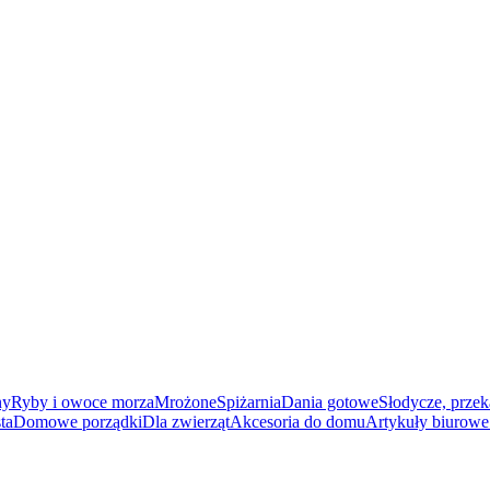
ny
Ryby i owoce morza
Mrożone
Spiżarnia
Dania gotowe
Słodycze, przek
ta
Domowe porządki
Dla zwierząt
Akcesoria do domu
Artykuły biurowe 