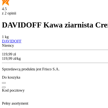
4.5
z 2 opinii
DAVIDOFF Kawa ziarnista Cre
1 kg
DAVIDOFF
Niemcy
Cena
119,99
zł
119,99
zł
/kg
Sprzedawcą produktu jest Frisco S.A.
Do koszyka
Kod pocztowy
Pełny asortyment