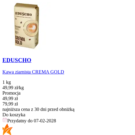
EDUSCHO
Kawa ziarnista CREMA GOLD
1 kg
49,99
zł
/kg
Promocja
Cena promocyjna
49,99
zł
79,99
zł
najniższa cena z 30 dni przed obniżką
Do koszyka
Przydatny do
07-02-2028