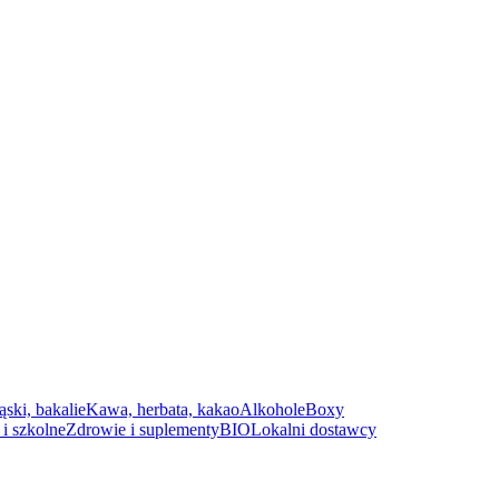
ąski, bakalie
Kawa, herbata, kakao
Alkohole
Boxy
i szkolne
Zdrowie i suplementy
BIO
Lokalni dostawcy