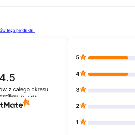
ów tego produktu.
5
4
4.5
ntów
z całego okresu
3
zweryfikowanych przez
2
1