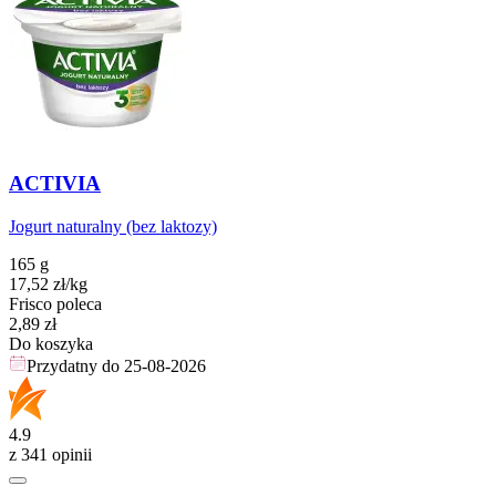
ACTIVIA
Jogurt naturalny (bez laktozy)
165 g
17,52
zł
/kg
Frisco poleca
Cena
2,89
zł
Do koszyka
Przydatny do
25-08-2026
4.9
z 341 opinii