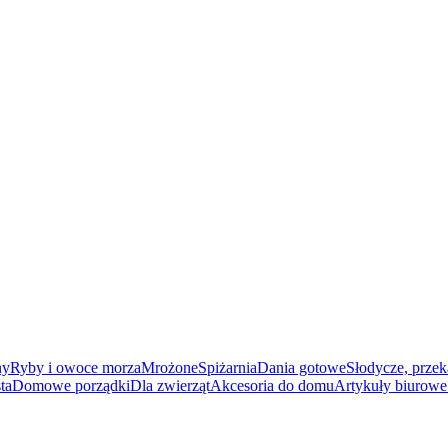
ny
Ryby i owoce morza
Mrożone
Spiżarnia
Dania gotowe
Słodycze, przek
ta
Domowe porządki
Dla zwierząt
Akcesoria do domu
Artykuły biurowe 