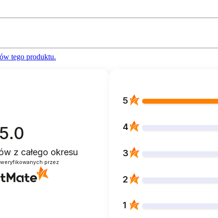
ów tego produktu.
5
4
5.0
ntów
z całego okresu
3
zweryfikowanych przez
2
1