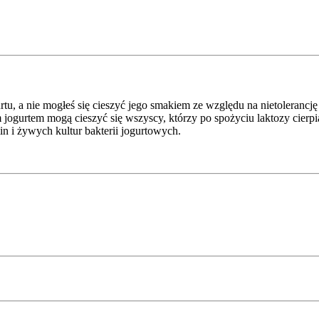
urtu, a nie mogłeś się cieszyć jego smakiem ze względu na nietolerancj
gurtem mogą cieszyć się wszyscy, którzy po spożyciu laktozy cierpią n
in i żywych kultur bakterii jogurtowych.