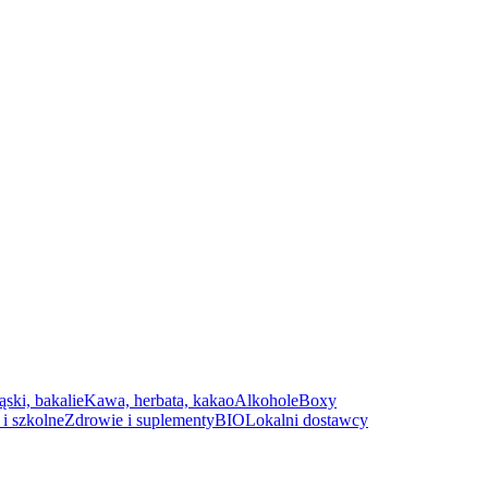
ąski, bakalie
Kawa, herbata, kakao
Alkohole
Boxy
i szkolne
Zdrowie i suplementy
BIO
Lokalni dostawcy