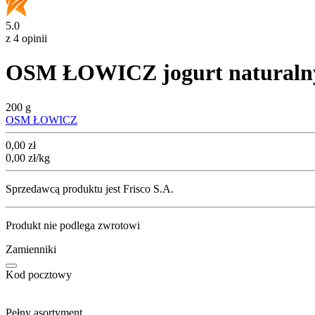
5.0
z 4 opinii
OSM ŁOWICZ jogurt naturalny
200 g
OSM ŁOWICZ
Cena
0,00
zł
0,00
zł
/kg
Sprzedawcą produktu jest Frisco S.A.
Produkt nie podlega zwrotowi
Zamienniki
Kod pocztowy
Pełny asortyment