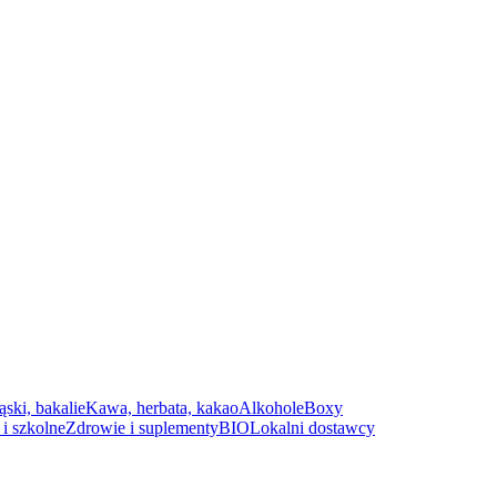
ąski, bakalie
Kawa, herbata, kakao
Alkohole
Boxy
i szkolne
Zdrowie i suplementy
BIO
Lokalni dostawcy