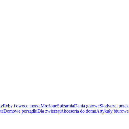
ny
Ryby i owoce morza
Mrożone
Spiżarnia
Dania gotowe
Słodycze, przek
ta
Domowe porządki
Dla zwierząt
Akcesoria do domu
Artykuły biurowe 