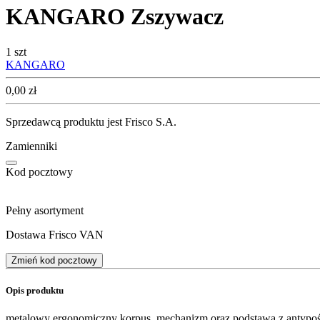
KANGARO Zszywacz
1 szt
KANGARO
Cena
0,00
zł
Sprzedawcą produktu jest Frisco S.A.
Zamienniki
Kod pocztowy
Pełny asortyment
Dostawa Frisco VAN
Zmień kod pocztowy
Opis produktu
metalowy ergonomiczny korpus, mechanizm oraz podstawa z anty