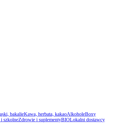
ąski, bakalie
Kawa, herbata, kakao
Alkohole
Boxy
i szkolne
Zdrowie i suplementy
BIO
Lokalni dostawcy