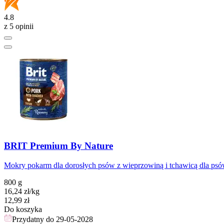
4.8
z 5 opinii
BRIT Premium By Nature
Mokry pokarm dla dorosłych psów z wieprzowiną i tchawicą dla ps
800 g
16,24
zł
/kg
Cena
12,99
zł
Do koszyka
Przydatny do
29-05-2028