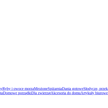
ny
Ryby i owoce morza
Mrożone
Spiżarnia
Dania gotowe
Słodycze, przek
ta
Domowe porządki
Dla zwierząt
Akcesoria do domu
Artykuły biurowe 