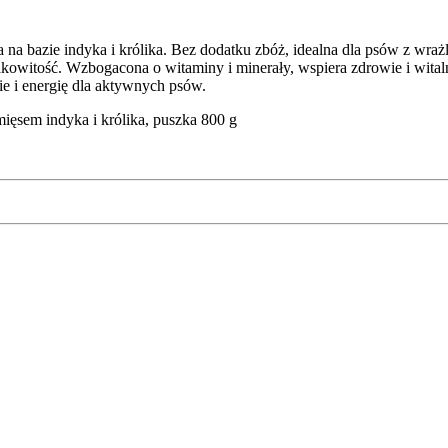
ra na bazie indyka i królika. Bez dodatku zbóż, idealna dla psów z
owitość. Wzbogacona o witaminy i minerały, wspiera zdrowie i wital
ie i energię dla aktywnych psów.
ięsem indyka i królika, puszka 800 g