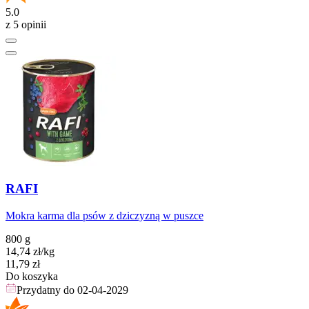
5.0
z 5 opinii
RAFI
Mokra karma dla psów z dziczyzną w puszce
800 g
14,74
zł
/kg
Cena
11,79
zł
Do koszyka
Przydatny do
02-04-2029