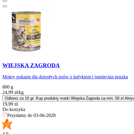
WIEJSKA ZAGRODA
Mokry pokarm dla dorosłych psów z indykiem i jagnięciną puszka
800 g
24,99
zł
/kg
Odbierz za 10 gr: Kup produkty marki Wiejska Zagroda za min. 50 zł.
Akty
Cena
19,99
zł
Do koszyka
Przydatny do
03-06-2028
4.9